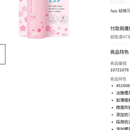
App 結
付款與運
超取滿NT$
付款方式
商品特色
信用卡一
商品編號
10721076
信用卡分
商品特色
3 期 
45150
合作金
淡雅櫻
超商取貨
華南商
如薄膜
LINE Pay
上海商
微風吹
國泰世
添加抗
Apple Pay
臺灣中
採用抗
匯豐（
街口支付
聯邦商
添加櫻