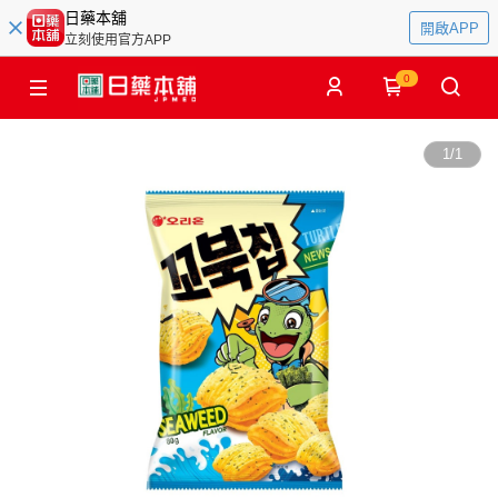
日藥本舖
開啟APP
立刻使用官方APP
0
1
/
1