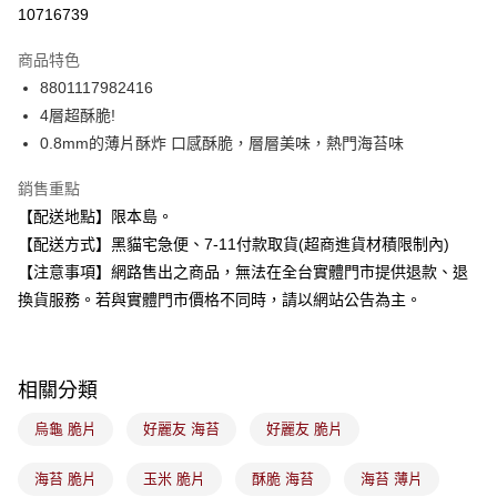
信用卡分期付款
10716739
3 期 0 利率 每期
NT$18
21家銀行
商品特色
合作金庫商業銀行
第一商業銀行
超商取貨付款
8801117982416
華南商業銀行
彰化商業銀行
4層超酥脆!
LINE Pay
上海商業儲蓄銀行
台北富邦商業銀行
國泰世華商業銀行
兆豐國際商業銀行
0.8mm的薄片酥炸 口感酥脆，層層美味，熱門海苔味
Apple Pay
臺灣中小企業銀行
台中商業銀行
銷售重點
匯豐（台灣）商業銀行
華泰商業銀行
街口支付
聯邦商業銀行
遠東國際商業銀行
【配送地點】限本島。
元大商業銀行
永豐商業銀行
悠遊付
【配送方式】黑貓宅急便、7-11付款取貨(超商進貨材積限制內)
玉山商業銀行
星展（台灣）商業銀行
【注意事項】網路售出之商品，無法在全台實體門市提供退款、退
台新國際商業銀行
中國信託商業銀行
Google Pay
換貨服務。若與實體門市價格不同時，請以網站公告為主。
台灣樂天信用卡公司
全盈+PAY
大哥付你分期
相關分類
相關說明
【大哥付你分期使用說明】
烏龜 脆片
好麗友 海苔
好麗友 脆片
ATM付款
1.本服務由台灣大哥大提供，台灣大哥大用戶可立即使用無須另外申請。
2.付款方式選擇「大哥付你分期」，訂單成立後會自動跳轉到大哥付的交易
流程，驗證手機門號後，選擇欲分期的期數、繳款截止日，確認付款後即完
海苔 脆片
玉米 脆片
酥脆 海苔
海苔 薄片
運送方式