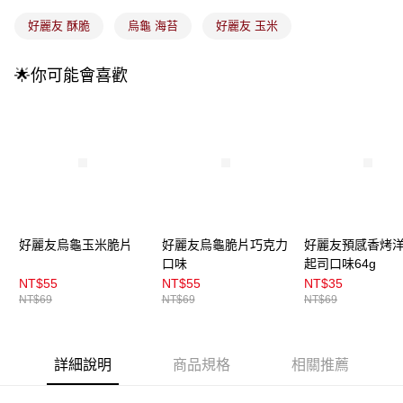
成交易。
3.實際核准額度、可分期數及費用金額請依後續交易確認頁面所載為準。
全家取貨付款
好麗友 酥脆
烏龜 海苔
好麗友 玉米
4.訂單成立30分鐘內，如未前往確認交易或遇審核未通過，訂單將自動取
每筆NT$100，滿NT$899(含以上)免運費
消。如遇「轉專審核」未通過狀況，表示未達大哥付你分期系統評分，恕無
法說明評估內容。
🌟你可能會喜歡
付款後全家取貨
【繳款方式說明】
1.分期款項不併入電信帳單，「大哥付你分期」於每月結算日後寄送繳費提
每筆NT$100，滿NT$899(含以上)免運費
醒簡訊。
2.透過簡訊連結打開帳單後，可選擇「超商條碼／台灣大直營門市／銀行轉
7-11取貨付款
帳／街口支付／iPASS MONEY」等通路繳費。
每筆NT$100，滿NT$899(含以上)免運費
【注意事項】
付款後7-11取貨
1.本服務係由「台灣大哥大股份有限公司」（以下簡稱本公司）所提供，讓
用戶於交易時，得透過本服務購買商品或服務，並由商店將買賣／分期付款
每筆NT$100，滿NT$899(含以上)免運費
買賣價金債權讓與本公司後，依約使用本公司帳單繳交帳款。
2.基於同意付款使用「大哥付你分期」之契約關係目的，商店將以您的個人
好麗友烏龜玉米脆片
好麗友烏龜脆片巧克力
好麗友預感香烤
宅配
資料（包含姓名、電話或地址）提供予台灣大哥大進項蒐集、處理及利用，
口味
起司口味64g
由本公司與您本人進行分期帳單所需資料之確認、核對及更正。
每筆NT$100，滿NT$899(含以上)免運費
NT$55
NT$55
NT$35
3.完整用戶服務條款，請詳閱以下連結：
https://oppay.tw/userRule
NT$69
NT$69
NT$69
付款後門市自取
每筆NT$100，滿NT$399(含以上)免運費
詳細說明
商品規格
相關推薦