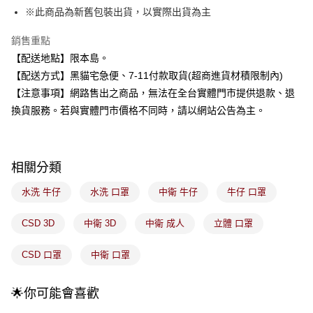
3.實際核准額度、可分期數及費用金額請依後續交易確認頁面所載為準。
全家取貨付款
※此商品為新舊包裝出貨，以實際出貨為主
4.訂單成立30分鐘內，如未前往確認交易或遇審核未通過，訂單將自動取
每筆NT$100，滿NT$899(含以上)免運費
消。如遇「轉專審核」未通過狀況，表示未達大哥付你分期系統評分，恕無
銷售重點
法說明評估內容。
付款後全家取貨
【繳款方式說明】
【配送地點】限本島。
1.分期款項不併入電信帳單，「大哥付你分期」於每月結算日後寄送繳費提
每筆NT$100，滿NT$899(含以上)免運費
【配送方式】黑貓宅急便、7-11付款取貨(超商進貨材積限制內)
醒簡訊。
2.透過簡訊連結打開帳單後，可選擇「超商條碼／台灣大直營門市／銀行轉
【注意事項】網路售出之商品，無法在全台實體門市提供退款、退
7-11取貨付款
帳／街口支付／iPASS MONEY」等通路繳費。
換貨服務。若與實體門市價格不同時，請以網站公告為主。
每筆NT$100，滿NT$899(含以上)免運費
【注意事項】
付款後7-11取貨
1.本服務係由「台灣大哥大股份有限公司」（以下簡稱本公司）所提供，讓
用戶於交易時，得透過本服務購買商品或服務，並由商店將買賣／分期付款
每筆NT$100，滿NT$899(含以上)免運費
相關分類
買賣價金債權讓與本公司後，依約使用本公司帳單繳交帳款。
2.基於同意付款使用「大哥付你分期」之契約關係目的，商店將以您的個人
宅配
資料（包含姓名、電話或地址）提供予台灣大哥大進項蒐集、處理及利用，
水洗 牛仔
水洗 口罩
中衛 牛仔
牛仔 口罩
由本公司與您本人進行分期帳單所需資料之確認、核對及更正。
每筆NT$100，滿NT$899(含以上)免運費
3.完整用戶服務條款，請詳閱以下連結：
https://oppay.tw/userRule
CSD 3D
中衛 3D
中衛 成人
立體 口罩
付款後門市自取
每筆NT$100，滿NT$399(含以上)免運費
CSD 口罩
中衛 口罩
🌟你可能會喜歡