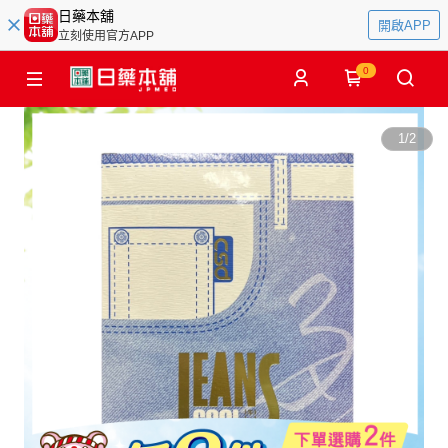
日藥本舖
開啟APP
立刻使用官方APP
0
1
/
2