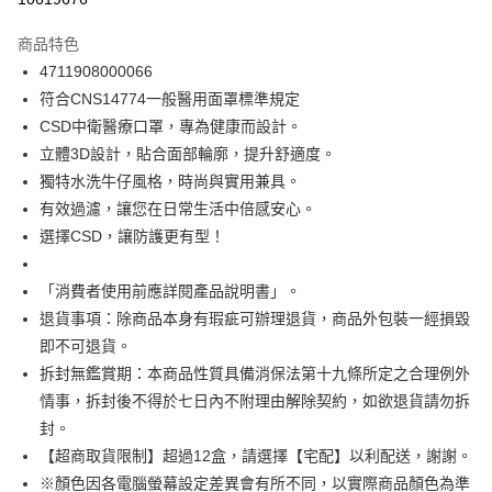
3 期 0 利率 每期
NT$133
21家銀行
商品特色
合作金庫商業銀行
第一商業銀行
超商取貨付款
4711908000066
華南商業銀行
彰化商業銀行
符合CNS14774一般醫用面罩標準規定
LINE Pay
上海商業儲蓄銀行
台北富邦商業銀行
國泰世華商業銀行
兆豐國際商業銀行
CSD中衛醫療口罩，專為健康而設計。
Apple Pay
臺灣中小企業銀行
台中商業銀行
立體3D設計，貼合面部輪廓，提升舒適度。
匯豐（台灣）商業銀行
華泰商業銀行
獨特水洗牛仔風格，時尚與實用兼具。
街口支付
聯邦商業銀行
遠東國際商業銀行
有效過濾，讓您在日常生活中倍感安心。
元大商業銀行
永豐商業銀行
悠遊付
選擇CSD，讓防護更有型！
玉山商業銀行
星展（台灣）商業銀行
台新國際商業銀行
中國信託商業銀行
Google Pay
台灣樂天信用卡公司
「消費者使用前應詳閱產品說明書」。
全盈+PAY
退貨事項：除商品本身有瑕疵可辦理退貨，商品外包裝一經損毀
大哥付你分期
即不可退貨。
相關說明
拆封無鑑賞期：本商品性質具備消保法第十九條所定之合理例外
【大哥付你分期使用說明】
情事，拆封後不得於七日內不附理由解除契約，如欲退貨請勿拆
ATM付款
1.本服務由台灣大哥大提供，台灣大哥大用戶可立即使用無須另外申請。
封。
2.付款方式選擇「大哥付你分期」，訂單成立後會自動跳轉到大哥付的交易
【超商取貨限制】超過12盒，請選擇【宅配】以利配送，謝謝。
流程，驗證手機門號後，選擇欲分期的期數、繳款截止日，確認付款後即完
運送方式
成交易。
※顏色因各電腦螢幕設定差異會有所不同，以實際商品顏色為準