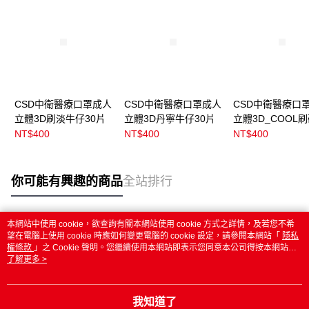
CSD中衛醫療口罩成人
CSD中衛醫療口罩成人
CSD中衛醫療口
立體3D刷淡牛仔30片
立體3D丹寧牛仔30片
立體3D_COOL
仔
NT$400
NT$400
NT$400
你可能有興趣的商品
全站排行
本網站中使用 cookie，欲查詢有關本網站使用 cookie 方式之詳情，及若您不希
熱門標籤
望在電腦上使用 cookie 時應如何變更電腦的 cookie 設定，請參閱本網站「
隱私
權條款
」之 Cookie 聲明。您繼續使用本網站即表示您同意本公司得按本網站使
用條款之 Cookie 聲明使用 cookie。
了解更多 >
我知道了