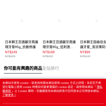
日本獅王百適齦牙周護
日本獅王百適齦牙周護
日本獅王固齒佳
理牙膏85g_抗敏修護
理牙膏85g_低刺激凝
護牙膏_清涼薄荷1
膠
NT$249
NT$189
NT$99
NT$329
NT$329
NT$139
你可能有興趣的商品
全站排行
本網站中使用 cookie，欲查詢有關本網站使用 cookie 方式之詳情，及若您不希
熱門標籤
望在電腦上使用 cookie 時應如何變更電腦的 cookie 設定，請參閱本網站「
隱私
權條款
」之 Cookie 聲明。您繼續使用本網站即表示您同意本公司得按本網站使
用條款之 Cookie 聲明使用 cookie。
了解更多 >