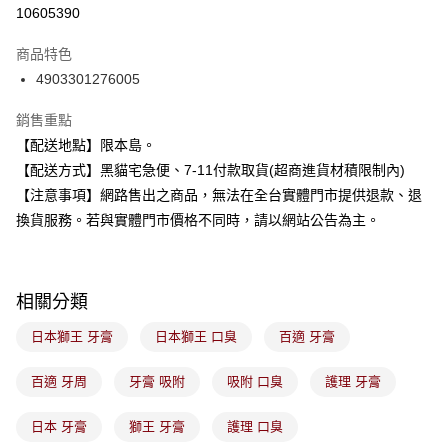
信用卡分期付款
10605390
3 期 0 利率 每期
NT$83
21家銀行
商品特色
合作金庫商業銀行
第一商業銀行
超商取貨付款
4903301276005
華南商業銀行
彰化商業銀行
LINE Pay
上海商業儲蓄銀行
台北富邦商業銀行
銷售重點
國泰世華商業銀行
兆豐國際商業銀行
Apple Pay
【配送地點】限本島。
臺灣中小企業銀行
台中商業銀行
【配送方式】黑貓宅急便、7-11付款取貨(超商進貨材積限制內)
匯豐（台灣）商業銀行
華泰商業銀行
街口支付
聯邦商業銀行
遠東國際商業銀行
【注意事項】網路售出之商品，無法在全台實體門市提供退款、退
元大商業銀行
永豐商業銀行
悠遊付
換貨服務。若與實體門市價格不同時，請以網站公告為主。
玉山商業銀行
星展（台灣）商業銀行
台新國際商業銀行
中國信託商業銀行
Google Pay
台灣樂天信用卡公司
全盈+PAY
相關分類
大哥付你分期
日本獅王 牙膏
日本獅王 口臭
百適 牙膏
相關說明
【大哥付你分期使用說明】
百適 牙周
牙膏 吸附
吸附 口臭
護理 牙膏
ATM付款
1.本服務由台灣大哥大提供，台灣大哥大用戶可立即使用無須另外申請。
2.付款方式選擇「大哥付你分期」，訂單成立後會自動跳轉到大哥付的交易
日本 牙膏
獅王 牙膏
護理 口臭
流程，驗證手機門號後，選擇欲分期的期數、繳款截止日，確認付款後即完
運送方式