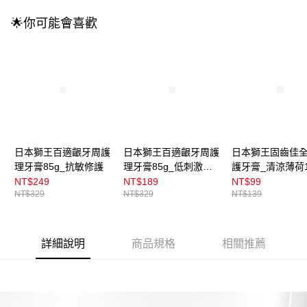
成交易。
3.實際核准額度、可分期數及費用金額請依後續交易確認頁面所載為準。
全家取貨付款
🌟你可能會喜歡
4.訂單成立30分鐘內，如未前往確認交易或遇審核未通過，訂單將自動取
每筆NT$100，滿NT$899(含以上)免運費
消。如遇「轉專審核」未通過狀況，表示未達大哥付你分期系統評分，恕無
法說明評估內容。
付款後全家取貨
【繳款方式說明】
1.分期款項不併入電信帳單，「大哥付你分期」於每月結算日後寄送繳費提
每筆NT$100，滿NT$899(含以上)免運費
醒簡訊。
2.透過簡訊連結打開帳單後，可選擇「超商條碼／台灣大直營門市／銀行轉
7-11取貨付款
帳／街口支付／iPASS MONEY」等通路繳費。
每筆NT$100，滿NT$899(含以上)免運費
【注意事項】
付款後7-11取貨
1.本服務係由「台灣大哥大股份有限公司」（以下簡稱本公司）所提供，讓
日本獅王百適齦牙周護
日本獅王百適齦牙周護
日本獅王固齒佳
用戶於交易時，得透過本服務購買商品或服務，並由商店將買賣／分期付款
理牙膏85g_抗敏修護
理牙膏85g_低刺激凝
護牙膏_清涼薄荷1
每筆NT$100，滿NT$899(含以上)免運費
買賣價金債權讓與本公司後，依約使用本公司帳單繳交帳款。
膠
NT$249
NT$189
NT$99
2.基於同意付款使用「大哥付你分期」之契約關係目的，商店將以您的個人
宅配
NT$329
NT$329
NT$139
資料（包含姓名、電話或地址）提供予台灣大哥大進項蒐集、處理及利用，
由本公司與您本人進行分期帳單所需資料之確認、核對及更正。
每筆NT$100，滿NT$899(含以上)免運費
3.完整用戶服務條款，請詳閱以下連結：
https://oppay.tw/userRule
付款後門市自取
詳細說明
商品規格
相關推薦
每筆NT$100，滿NT$399(含以上)免運費