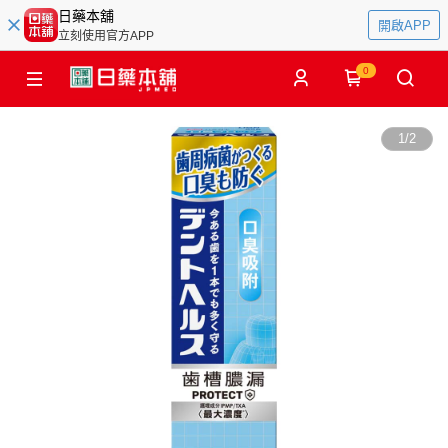
日藥本舖
開啟APP
立刻使用官方APP
0
1
/
2