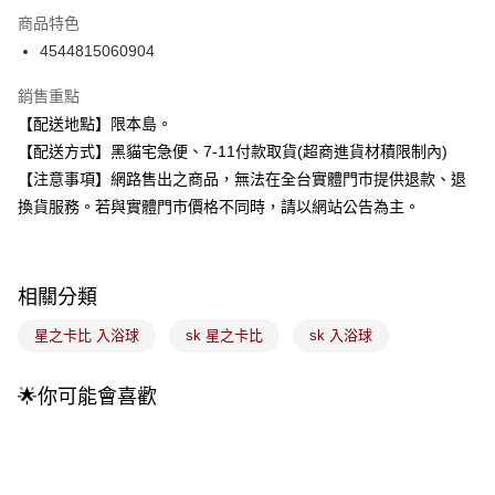
3 期 0 利率 每期
NT$56
21家銀行
商品特色
合作金庫商業銀行
第一商業銀行
超商取貨付款
4544815060904
華南商業銀行
彰化商業銀行
LINE Pay
上海商業儲蓄銀行
台北富邦商業銀行
銷售重點
國泰世華商業銀行
兆豐國際商業銀行
Apple Pay
【配送地點】限本島。
臺灣中小企業銀行
台中商業銀行
【配送方式】黑貓宅急便、7-11付款取貨(超商進貨材積限制內)
匯豐（台灣）商業銀行
華泰商業銀行
街口支付
聯邦商業銀行
遠東國際商業銀行
【注意事項】網路售出之商品，無法在全台實體門市提供退款、退
元大商業銀行
永豐商業銀行
悠遊付
換貨服務。若與實體門市價格不同時，請以網站公告為主。
玉山商業銀行
星展（台灣）商業銀行
台新國際商業銀行
中國信託商業銀行
Google Pay
台灣樂天信用卡公司
全盈+PAY
相關分類
大哥付你分期
星之卡比 入浴球
sk 星之卡比
sk 入浴球
相關說明
【大哥付你分期使用說明】
🌟你可能會喜歡
ATM付款
1.本服務由台灣大哥大提供，台灣大哥大用戶可立即使用無須另外申請。
2.付款方式選擇「大哥付你分期」，訂單成立後會自動跳轉到大哥付的交易
流程，驗證手機門號後，選擇欲分期的期數、繳款截止日，確認付款後即完
運送方式
成交易。
3.實際核准額度、可分期數及費用金額請依後續交易確認頁面所載為準。
全家取貨付款