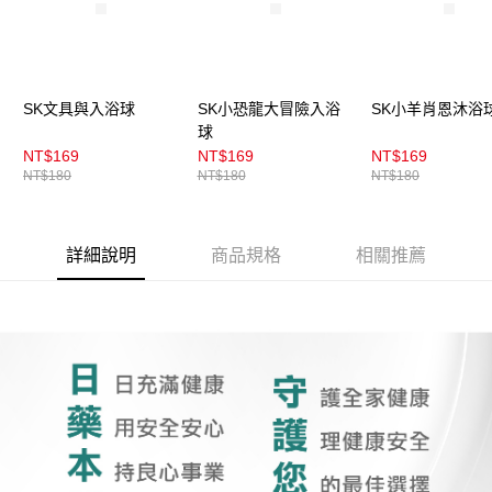
4.訂單成立30分鐘內，如未前往確認交易或遇審核未通過，訂單將自動取
每筆NT$100，滿NT$899(含以上)免運費
消。如遇「轉專審核」未通過狀況，表示未達大哥付你分期系統評分，恕無
法說明評估內容。
付款後全家取貨
【繳款方式說明】
1.分期款項不併入電信帳單，「大哥付你分期」於每月結算日後寄送繳費提
每筆NT$100，滿NT$899(含以上)免運費
醒簡訊。
SK文具與入浴球
SK小恐龍大冒險入浴
SK小羊肖恩沐浴
2.透過簡訊連結打開帳單後，可選擇「超商條碼／台灣大直營門市／銀行轉
球
7-11取貨付款
帳／街口支付／iPASS MONEY」等通路繳費。
NT$169
NT$169
NT$169
每筆NT$100，滿NT$899(含以上)免運費
NT$180
NT$180
NT$180
【注意事項】
付款後7-11取貨
1.本服務係由「台灣大哥大股份有限公司」（以下簡稱本公司）所提供，讓
用戶於交易時，得透過本服務購買商品或服務，並由商店將買賣／分期付款
每筆NT$100，滿NT$899(含以上)免運費
買賣價金債權讓與本公司後，依約使用本公司帳單繳交帳款。
詳細說明
商品規格
相關推薦
2.基於同意付款使用「大哥付你分期」之契約關係目的，商店將以您的個人
宅配
資料（包含姓名、電話或地址）提供予台灣大哥大進項蒐集、處理及利用，
由本公司與您本人進行分期帳單所需資料之確認、核對及更正。
每筆NT$100，滿NT$899(含以上)免運費
3.完整用戶服務條款，請詳閱以下連結：
https://oppay.tw/userRule
付款後門市自取
每筆NT$100，滿NT$399(含以上)免運費