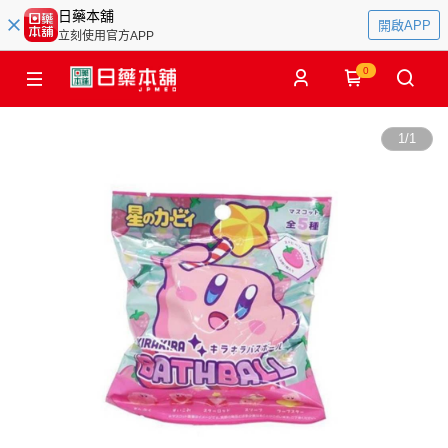
日藥本舖
開啟APP
立刻使用官方APP
0
1
/
1