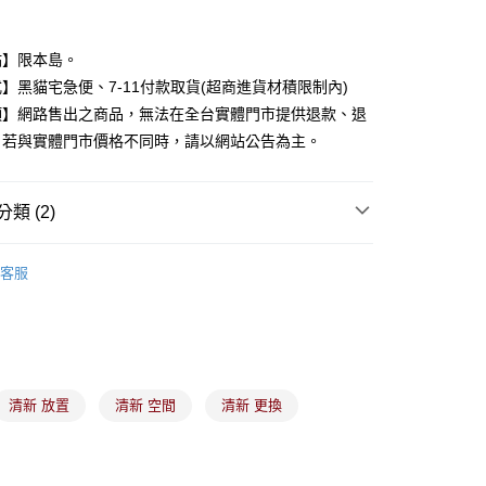
業銀行
星展（台灣）商業銀行
際商業銀行
中國信託商業銀行
y
點】限本島。
天信用卡公司
】黑貓宅急便、7-11付款取貨(超商進貨材積限制內)
項】網路售出之商品，無法在全台實體門市提供退款、退
分期
。若與實體門市價格不同時，請以網站公告為主。
你分期使用說明】
由台灣大哥大提供，台灣大哥大用戶可立即使用無須另外申請。
式選擇「大哥付你分期」，訂單成立後會自動跳轉到大哥付的交易
類 (2)
證手機門號後，選擇欲分期的期數、繳款截止日，確認付款後即
。
芳香除臭
准額度、可分期數及費用金額請依後續交易確認頁面所載為準。
客服
立30分鐘內，如未前往確認交易或遇審核未通過，訂單將自動取
家品牌
付款
「轉專審核」未通過狀況，表示未達大哥付你分期系統評分，恕
00，滿NT$899(含以上)免運費
評估內容。
式說明】
家取貨
項不併入電信帳單，「大哥付你分期」於每月結算日後寄送繳費提
00，滿NT$899(含以上)免運費
訊連結打開帳單後，可選擇「超商條碼／台灣大直營門市／銀行轉
清新 放置
清新 空間
清新 更換
付／iPASS MONEY」等通路繳費。
付款
項】
00，滿NT$899(含以上)免運費
係由「台灣大哥大股份有限公司」（以下簡稱本公司）所提供，讓