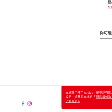
櫃
1
NT
你可能
本網站中使用 cookie，欲查詢有關
設定，請參閱本網站「
隱私權條款
使用 cookie。
了解更多 >