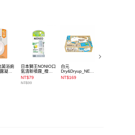
易時，得透過本服務購買商品或服務，並由商店將買賣／分期付
1取貨
金債權讓與本公司後，依約使用本公司帳單繳交帳款。
00，滿NT$899(含以上)免運費
意付款使用「大哥付你分期」之契約關係目的，商店將以您的個人
含姓名、電話或地址）提供予台灣大哥大進項蒐集、處理及利
公司與您本人進行分期帳單所需資料之確認、核對及更正。
戶服務條款，請詳閱以下連結：
https://oppay.tw/userRule
00，滿NT$899(含以上)免運費
市自取
00，滿NT$399(含以上)免運費
抗菌浴廁
日本獅王NONIO口
白元
日本獅王NONIO
朝露凝香
氣清新噴霧_橙橘
Dry&Dryup_NECO
氣清新噴霧_冰炫
薄荷
除濕劑1000mlx2
薄荷
NT$79
NT$169
NT$79
無香味
NT$99
NT$99