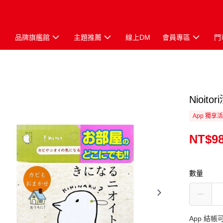
品牌旗艦館
主題推薦
線上DM
會員專區
門
Nioit
App 獨享
NT$9
數量
App 結