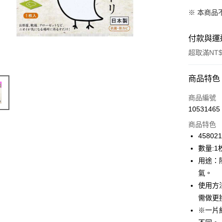
※ 本商品
付款與運
超取滿NT$
付款方式
商品特色
信用卡一
商品編號
10531465
信用卡分
商品特色
3 期 
45802
合作金
數量:1
超商取貨
華南商
用途：
LINE Pay
上海商
氣。
國泰世
使用方
Apple Pay
臺灣中
需做更
匯豐（
街口支付
聯邦商
※一片
元大商