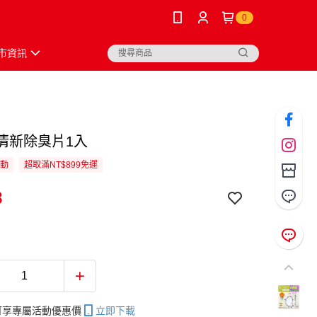
0
市資訊
ori清新除臭片1入
活動
超取滿NT$899免運
8
帳可享專屬活動優惠價
立即下載