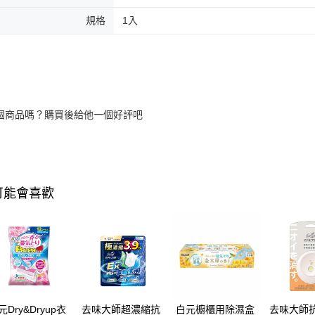
規格
1入
個商品嗎？購買後給他一個好評吧
可能會喜歡
元Dry&Dryup衣
去味大師超濃縮抗
白元櫥櫃用除濕盒
去味大師