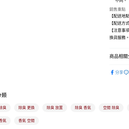
悠遊付
不同。
玉山商
銷售重點
台新國
Google Pa
【配送地
台灣樂
全盈+PAY
【配送方式
【注意事
大哥付你
換貨服務
相關說明
【大哥付
ATM付款
1.本服務
2.付款方
商品相關分
流程，驗
完成交易
生活用品
運送方式
3.實際核
分享
4.訂單成
🟥日藥獨
全家取貨
消。如遇
每筆NT$1
無法說明
【繳款方
分類
付款後全
1.分期款
醒簡訊。
每筆NT$1
2.透過簡
除臭
除臭 更換
除臭 放置
除臭 香氣
空間 除臭
帳／街口支
7-11取貨
香氣
香氣 空間
【注意事
每筆NT$1
1.本服務