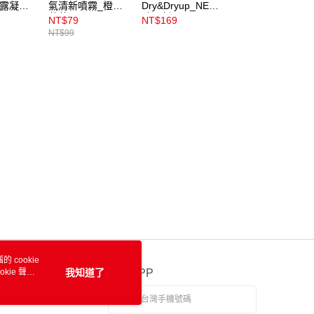
朝露凝香
氣清新噴霧_橙橘
Dry&Dryup_NECO
氣清新噴霧_冰炫
薄荷
除濕劑1000mlx2
薄荷
NT$79
NT$169
NT$79
無香味
NT$99
NT$99
 cookie
kie 聲明
我知道了
官方APP