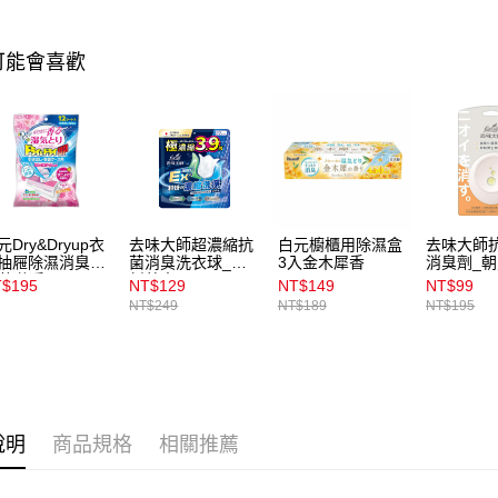
用戶於交
付款後7-1
款買賣價
每筆NT$1
2.基於同
可能會喜歡
資料（包
宅配
用，由本
3.完整用
每筆NT$1
付款後門
每筆NT$1
元Dry&Dryup衣
去味大師超濃縮抗
白元櫥櫃用除濕盒
去味大師
抽屜除濕消臭劑
菌消臭洗衣球_清
3入金木犀香
消臭劑_
2枚花香
新草本
7ml
$195
NT$129
NT$149
NT$99
NT$249
NT$189
NT$195
說明
商品規格
相關推薦