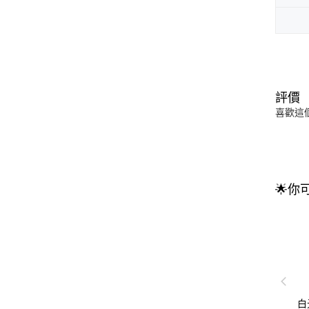
評價
喜歡這
🌟你
白