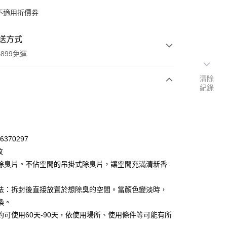
不適用折價券
送方式
899免運
清除
紀錄
次付款
期付款
0 利率 每期
NT$32
21家銀行
16370297
庫商業銀行
第一商業銀行
枚
付款
業銀行
彰化商業銀行
除臭片。不佔空間的吊掛式除臭片，讓空間充滿清新香
業儲蓄銀行
台北富邦商業銀行
華商業銀行
兆豐國際商業銀行
法：拆封後直接放置於想除臭的空間。當顏色變淡時，
小企業銀行
台中商業銀行
換。
台灣）商業銀行
華泰商業銀行
業銀行
遠東國際商業銀行
約可使用60天-90天，依使用場所、使用條件等可能有所
業銀行
永豐商業銀行