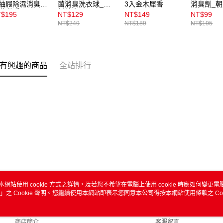
抽屜除濕消臭劑
菌消臭洗衣球_清
3入金木犀香
消臭劑_
2枚花香
新草本
7ml
$195
NT$129
NT$149
NT$99
NT$249
NT$189
NT$195
有興趣的商品
全站排行
本網站使用 cookie 方式之詳情，及若您不希望在電腦上使用 cookie 時應如何變更電腦的
」之 Cookie 聲明。您繼續使用本網站即表示您同意本公司得按本網站使用條款之 Coo
關於我們
客服資訊
品牌故事
購物說明
商店簡介
客服留言