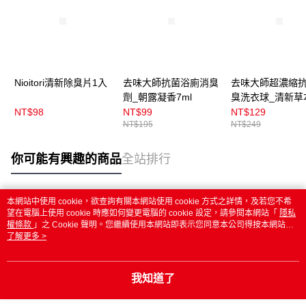
Nioitori清新除臭片1入
去味大師抗菌浴廁消臭
去味大師超濃縮
劑_朝露凝香7ml
臭洗衣球_清新草
NT$98
NT$99
NT$129
NT$195
NT$249
你可能有興趣的商品
全站排行
本網站中使用 cookie，欲查詢有關本網站使用 cookie 方式之詳情，及若您不希
熱門標籤
望在電腦上使用 cookie 時應如何變更電腦的 cookie 設定，請參閱本網站「
隱私
權條款
」之 Cookie 聲明。您繼續使用本網站即表示您同意本公司得按本網站使
用條款之 Cookie 聲明使用 cookie。
了解更多 >
我知道了