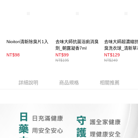
Nioitori清新除臭片1入
去味大師抗菌浴廁消臭
去味大師超濃縮
劑_朝露凝香7ml
臭洗衣球_清新草
NT$98
NT$99
NT$129
NT$195
NT$249
詳細說明
商品規格
相關推薦