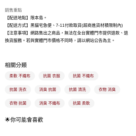
3.實際核准額度、可分期數及費用金額請依後續交易確認頁面所載為準。
全家取貨付款
4.訂單成立30分鐘內，如未前往確認交易或遇審核未通過，訂單將自動取
銷售重點
每筆NT$100，滿NT$899(含以上)免運費
消。如遇「轉專審核」未通過狀況，表示未達大哥付你分期系統評分，恕無
【配送地點】限本島。
法說明評估內容。
付款後全家取貨
【繳款方式說明】
【配送方式】黑貓宅急便、7-11付款取貨(超商進貨材積限制內)
1.分期款項不併入電信帳單，「大哥付你分期」於每月結算日後寄送繳費提
每筆NT$100，滿NT$899(含以上)免運費
【注意事項】網路售出之商品，無法在全台實體門市提供退款、退
醒簡訊。
2.透過簡訊連結打開帳單後，可選擇「超商條碼／台灣大直營門市／銀行轉
換貨服務。若與實體門市價格不同時，請以網站公告為主。
7-11取貨付款
帳／街口支付／iPASS MONEY」等通路繳費。
每筆NT$100，滿NT$899(含以上)免運費
【注意事項】
付款後7-11取貨
1.本服務係由「台灣大哥大股份有限公司」（以下簡稱本公司）所提供，讓
相關分類
用戶於交易時，得透過本服務購買商品或服務，並由商店將買賣／分期付款
每筆NT$100，滿NT$899(含以上)免運費
買賣價金債權讓與本公司後，依約使用本公司帳單繳交帳款。
柔軟 不織布
抗菌 衣服
抗菌 不織布
2.基於同意付款使用「大哥付你分期」之契約關係目的，商店將以您的個人
宅配
資料（包含姓名、電話或地址）提供予台灣大哥大進項蒐集、處理及利用，
由本公司與您本人進行分期帳單所需資料之確認、核對及更正。
每筆NT$100，滿NT$899(含以上)免運費
抗菌 洗衣
消臭 抗菌
抗菌 清洗
衣物 消臭
3.完整用戶服務條款，請詳閱以下連結：
https://oppay.tw/userRule
付款後門市自取
衣物 抗菌
消臭 不織布
抗菌 柔軟
每筆NT$100，滿NT$399(含以上)免運費
🌟你可能會喜歡