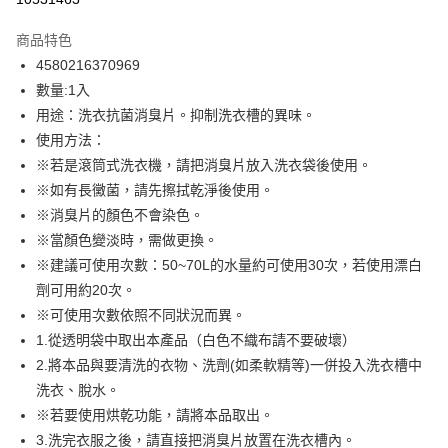
3 期 0 利率 每期
NT$32
21家銀行
商品特色
合作金庫商業銀行
第一商業銀行
超商取貨付款
4580216370969
華南商業銀行
彰化商業銀行
數量:1入
LINE Pay
上海商業儲蓄銀行
台北富邦商業銀行
國泰世華商業銀行
兆豐國際商業銀行
用途：洗衣抗菌消臭片。抑制洗衣槽的異味。
Apple Pay
臺灣中小企業銀行
台中商業銀行
使用方法：
匯豐（台灣）商業銀行
華泰商業銀行
※若是滾筒式洗衣機，請把消臭片放入洗衣袋後使用。
街口支付
聯邦商業銀行
遠東國際商業銀行
※如有長黴菌，請先擦拭乾淨後使用。
元大商業銀行
永豐商業銀行
悠遊付
※消臭片的顏色不會染色。
玉山商業銀行
星展（台灣）商業銀行
※當顏色變淡時，需做更換。
台新國際商業銀行
中國信託商業銀行
Google Pay
台灣樂天信用卡公司
※建議可使用次數：50~70L的水量約可使用30次，若使用漂白
全盈+PAY
劑可用約20次。
大哥付你分期
※可使用次數依照不同狀況而異。
相關說明
1.從透明袋中取出本產品（白色不織布請不要破壞）
【大哥付你分期使用說明】
2.將本品與要清洗的衣物、洗劑(如柔軟精等)一併投入洗衣槽中
ATM付款
1.本服務由台灣大哥大提供，台灣大哥大用戶可立即使用無須另外申請。
洗衣、脫水。
2.付款方式選擇「大哥付你分期」，訂單成立後會自動跳轉到大哥付的交易
※若要使用烘乾功能，請將本品取出。
流程，驗證手機門號後，選擇欲分期的期數、繳款截止日，確認付款後即完
運送方式
成交易。
3.洗完衣服之後，請直接把消臭片放置在洗衣槽內。