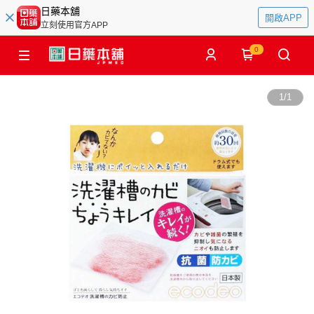
日藥本舖
開啟APP
立刻使用官方APP
0
1
/
1