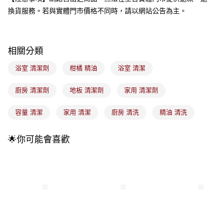
成交易。
3.實際核准額度、可分期數及費用金額請依後續交易確認頁面所載為準。
換貨服務。若與實體門市價格不同時，請以網站公告為主。
全家取貨付款
4.訂單成立30分鐘內，如未前往確認交易或遇審核未通過，訂單將自動取
每筆NT$100，滿NT$899(含以上)免運費
消。如遇「轉專審核」未通過狀況，表示未達大哥付你分期系統評分，恕無
法說明評估內容。
付款後全家取貨
【繳款方式說明】
相關分類
1.分期款項不併入電信帳單，「大哥付你分期」於每月結算日後寄送繳費提
每筆NT$100，滿NT$899(含以上)免運費
醒簡訊。
浴室 清潔劑
柑橘 精油
浴室 清潔
2.透過簡訊連結打開帳單後，可選擇「超商條碼／台灣大直營門市／銀行轉
7-11取貨付款
帳／街口支付／iPASS MONEY」等通路繳費。
每筆NT$100，滿NT$899(含以上)免運費
廚房 清潔劑
地板 清潔劑
家用 清潔劑
【注意事項】
付款後7-11取貨
1.本服務係由「台灣大哥大股份有限公司」（以下簡稱本公司）所提供，讓
容量 清潔
家用 清潔
廚房 清洗
精油 清洗
用戶於交易時，得透過本服務購買商品或服務，並由商店將買賣／分期付款
每筆NT$100，滿NT$899(含以上)免運費
買賣價金債權讓與本公司後，依約使用本公司帳單繳交帳款。
2.基於同意付款使用「大哥付你分期」之契約關係目的，商店將以您的個人
宅配
🌟你可能會喜歡
資料（包含姓名、電話或地址）提供予台灣大哥大進項蒐集、處理及利用，
由本公司與您本人進行分期帳單所需資料之確認、核對及更正。
每筆NT$100，滿NT$899(含以上)免運費
3.完整用戶服務條款，請詳閱以下連結：
https://oppay.tw/userRule
付款後門市自取
每筆NT$100，滿NT$399(含以上)免運費