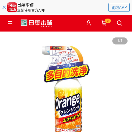
日藥本舖
開啟APP
立刻使用官方APP
0
1
/
1