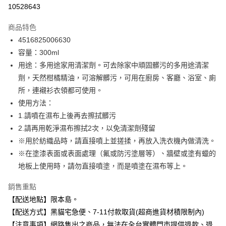
信用卡分期付款
10528643
3 期 0 利率 每期
NT$53
21家銀行
商品特色
合作金庫商業銀行
第一商業銀行
超商取貨付款
4516825006630
華南商業銀行
彰化商業銀行
容量：300ml
LINE Pay
上海商業儲蓄銀行
台北富邦商業銀行
國泰世華商業銀行
兆豐國際商業銀行
用途：多用途家用清潔劑。可去除家中頑固髒污的多用途清潔
Apple Pay
臺灣中小企業銀行
台中商業銀行
劑，天然柑橘精油，可溶解髒污，可用在廚房、客廳、浴室、廁
匯豐（台灣）商業銀行
華泰商業銀行
所，連襯衫衣領都可使用。
街口支付
聯邦商業銀行
遠東國際商業銀行
使用方法：
元大商業銀行
永豐商業銀行
悠遊付
1.請噴在濕布上後再去擦拭髒污
玉山商業銀行
星展（台灣）商業銀行
2.請再用乾淨濕布擦拭2次，以免清潔劑殘留
台新國際商業銀行
中國信託商業銀行
Google Pay
台灣樂天信用卡公司
※用於紡織品時，請直接噴上並搓揉，再放入洗衣機內做清洗。
全盈+PAY
※在塗漆表面或表面處理（氟或防污塗層等）、牆壁或塗有蠟的
大哥付你分期
地板上使用時，請勿直接噴塗，而是噴塗在濕布等上。
相關說明
銷售重點
【大哥付你分期使用說明】
ATM付款
【配送地點】限本島。
1.本服務由台灣大哥大提供，台灣大哥大用戶可立即使用無須另外申請。
2.付款方式選擇「大哥付你分期」，訂單成立後會自動跳轉到大哥付的交易
【配送方式】黑貓宅急便、7-11付款取貨(超商進貨材積限制內)
流程，驗證手機門號後，選擇欲分期的期數、繳款截止日，確認付款後即完
運送方式
【注意事項】網路售出之商品，無法在全台實體門市提供退款、退