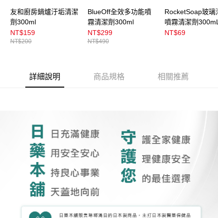
友和廚房鍋爐汙垢清潔
BlueOff全效多功能噴
RocketSoap玻
劑300ml
霧清潔劑300ml
噴霧清潔劑300m
NT$159
NT$299
NT$69
NT$200
NT$490
詳細說明
商品規格
相關推薦