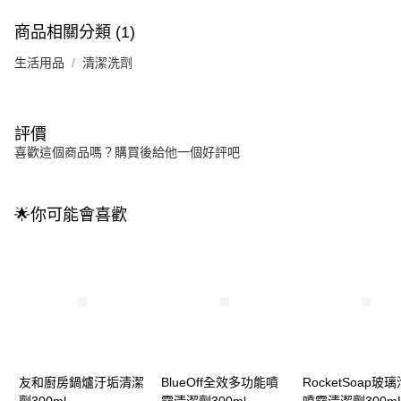
商品相關分類 (1)
生活用品
清潔洗劑
評價
喜歡這個商品嗎？購買後給他一個好評吧
🌟你可能會喜歡
友和廚房鍋爐汙垢清潔
BlueOff全效多功能噴
RocketSoap玻