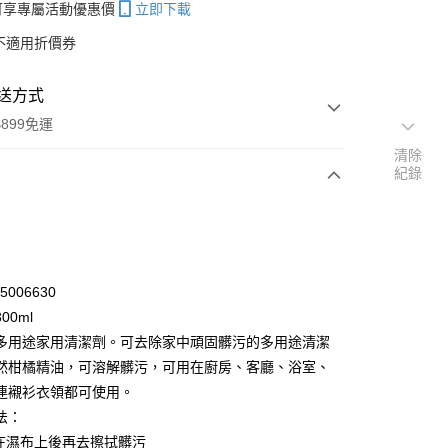
帳可享專屬活動優惠價
立即下載
不適用折價券
送方式
899免運
清除
紀錄
次付款
期付款
0 利率 每期
NT$53
21家銀行
25006630
庫商業銀行
第一商業銀行
00ml
付款
業銀行
彰化商業銀行
多用途家用清潔劑。可去除家中頑固髒污的多用途清潔
業儲蓄銀行
台北富邦商業銀行
然柑橘精油，可溶解髒污，可用在廚房、客廳、浴室、
華商業銀行
兆豐國際商業銀行
連襯衫衣領都可使用。
小企業銀行
台中商業銀行
法：
台灣）商業銀行
華泰商業銀行
業銀行
遠東國際商業銀行
噴在濕布上後再去擦拭髒污