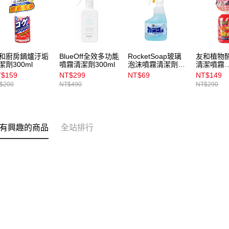
和廚房鍋爐汙垢
BlueOff全效多功能
RocketSoap玻璃
友和植物
潔劑300ml
噴霧清潔劑300ml
泡沫噴霧清潔劑
清潔噴霧
300mL
super500
$159
NT$299
NT$69
NT$149
$200
NT$490
NT$290
有興趣的商品
全站排行