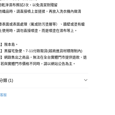
業銀行
永豐商業銀行
再用乾淨濕布擦拭2次，以免清潔劑殘留
業銀行
星展（台灣）商業銀行
紡織品時，請直接噴上並搓揉，再放入洗衣機內做清
際商業銀行
中國信託商業銀行
y
天信用卡公司
漆表面或表面處理（氟或防污塗層等）、牆壁或塗有蠟
上使用時，請勿直接噴塗，而是噴塗在濕布等上。
分期
點】限本島。
你分期使用說明】
由台灣大哥大提供，台灣大哥大用戶可立即使用無須另外申請。
】黑貓宅急便、7-11付款取貨(超商進貨材積限制內)
式選擇「大哥付你分期」，訂單成立後會自動跳轉到大哥付的交易
項】網路售出之商品，無法在全台實體門市提供退款、退
證手機門號後，選擇欲分期的期數、繳款截止日，確認付款後即
。
。若與實體門市價格不同時，請以網站公告為主。
准額度、可分期數及費用金額請依後續交易確認頁面所載為準。
立30分鐘內，如未前往確認交易或遇審核未通過，訂單將自動取
付款
「轉專審核」未通過狀況，表示未達大哥付你分期系統評分，恕
類 (1)
00，滿NT$899(含以上)免運費
評估內容。
式說明】
清潔洗劑
家取貨
項不併入電信帳單，「大哥付你分期」於每月結算日後寄送繳費提
客服
00，滿NT$899(含以上)免運費
訊連結打開帳單後，可選擇「超商條碼／台灣大直營門市／銀行轉
付／iPASS MONEY」等通路繳費。
付款
項】
00，滿NT$899(含以上)免運費