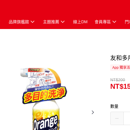
品牌旗艦館
主題推薦
線上DM
會員專區
門
友和多
App 獨享
NT$200
NT$1
數量