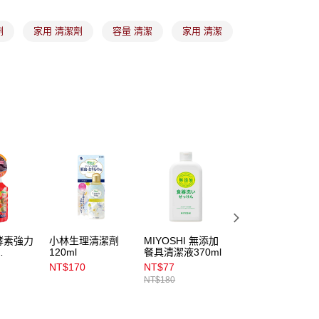
係由「台灣大哥大股份有限公司」（以下簡稱本公司）所提供，讓
易時，得透過本服務購買商品或服務，並由商店將買賣／分期付
1取貨
劑
家用 清潔劑
容量 清潔
家用 清潔
金債權讓與本公司後，依約使用本公司帳單繳交帳款。
00，滿NT$899(含以上)免運費
意付款使用「大哥付你分期」之契約關係目的，商店將以您的個人
含姓名、電話或地址）提供予台灣大哥大進項蒐集、處理及利
公司與您本人進行分期帳單所需資料之確認、核對及更正。
戶服務條款，請詳閱以下連結：
https://oppay.tw/userRule
00，滿NT$899(含以上)免運費
市自取
00，滿NT$399(含以上)免運費
酵素強力
小林生理清潔劑
MIYOSHI 無添加
LEC激落檸檬酸泡
120ml
餐具清潔液370ml
沫清潔劑400ml
ml
NT$170
NT$77
NT$159
NT$180
NT$199