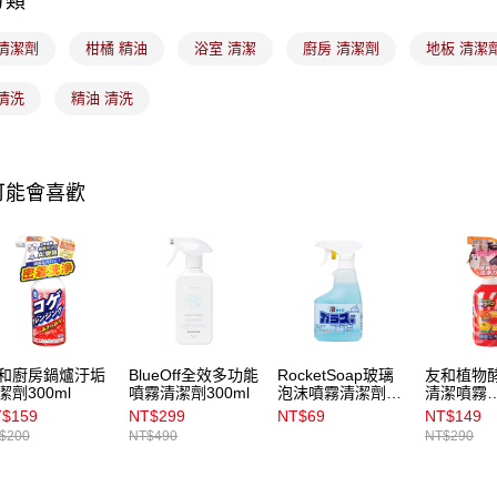
分類
1.本服務
用戶於交
付款後7-1
 清潔劑
柑橘 精油
浴室 清潔
廚房 清潔劑
地板 清潔
款買賣價
每筆NT$1
2.基於同
資料（包
清洗
精油 清洗
宅配
用，由本
3.完整用
每筆NT$1
付款後門
可能會喜歡
每筆NT$1
和廚房鍋爐汙垢
BlueOff全效多功能
RocketSoap玻璃
友和植物
潔劑300ml
噴霧清潔劑300ml
泡沫噴霧清潔劑
清潔噴霧
300mL
super500
$159
NT$299
NT$69
NT$149
$200
NT$490
NT$290