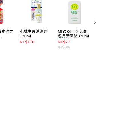
酵素強力
小林生理清潔劑
MIYOSHI 無添加
LEC激落檸檬酸泡
120ml
餐具清潔液370ml
沫清潔劑400ml
ml
NT$170
NT$77
NT$159
NT$180
NT$199