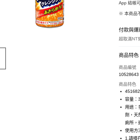
App 結
※ 本商品
付款與運
超取滿NT$
付款方式
商品特色
信用卡一
商品編號
10528643
信用卡分
商品特色
3 期 
45168
合作金
容量：3
超商取貨
華南商
用途：
LINE Pay
上海商
劑，天
國泰世
廁所，
Apple Pay
臺灣中
使用方
匯豐（
街口支付
聯邦商
1.請