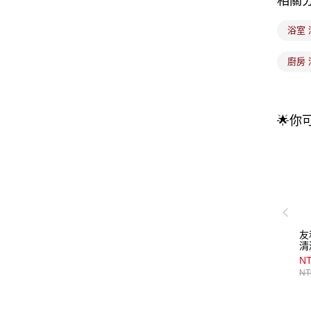
相關
浴室
廚房 
🌟你
友
清
NT
NT