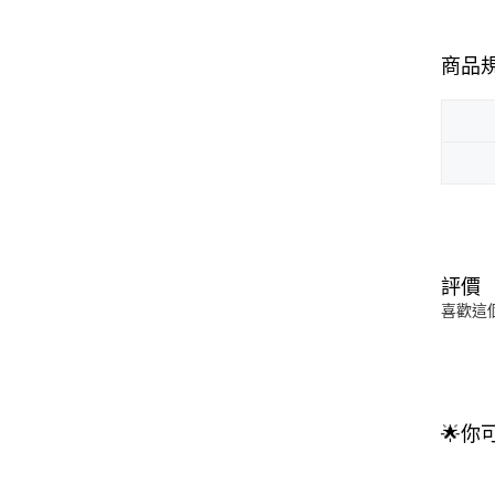
商品
評價
喜歡這
🌟你