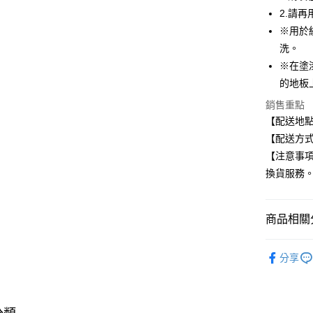
元大商
悠遊付
2.請
玉山商
※用於
台新國
Google Pa
洗。
台灣樂
全盈+PAY
※在塗
的地板
大哥付你
銷售重點
相關說明
【配送地
【大哥付
ATM付款
1.本服務
【配送方式
2.付款方
【注意事
流程，驗
完成交易
換貨服務
運送方式
3.實際核
4.訂單成
全家取貨
消。如遇
商品相關分
每筆NT$1
無法說明
【繳款方
生活用品
付款後全
1.分期款
分享
醒簡訊。
每筆NT$1
2.透過簡
帳／街口支
7-11取貨
【注意事
每筆NT$1