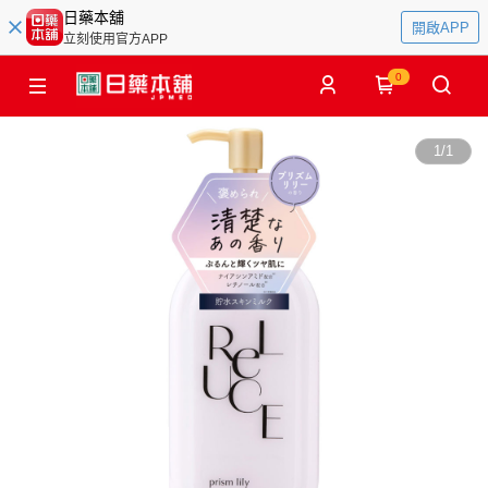
日藥本舖
開啟APP
立刻使用官方APP
0
1
/
1