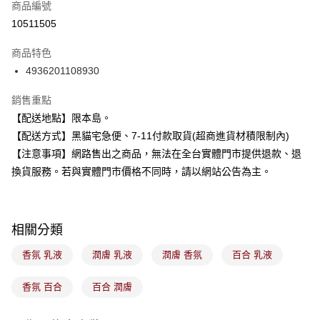
商品編號
信用卡分期付款
10511505
3 期 0 利率 每期
NT$86
21家銀行
商品特色
合作金庫商業銀行
第一商業銀行
超商取貨付款
4936201108930
華南商業銀行
彰化商業銀行
LINE Pay
上海商業儲蓄銀行
台北富邦商業銀行
銷售重點
國泰世華商業銀行
兆豐國際商業銀行
Apple Pay
【配送地點】限本島。
臺灣中小企業銀行
台中商業銀行
【配送方式】黑貓宅急便、7-11付款取貨(超商進貨材積限制內)
匯豐（台灣）商業銀行
華泰商業銀行
街口支付
聯邦商業銀行
遠東國際商業銀行
【注意事項】網路售出之商品，無法在全台實體門市提供退款、退
元大商業銀行
永豐商業銀行
悠遊付
換貨服務。若與實體門市價格不同時，請以網站公告為主。
玉山商業銀行
星展（台灣）商業銀行
台新國際商業銀行
中國信託商業銀行
Google Pay
台灣樂天信用卡公司
全盈+PAY
相關分類
大哥付你分期
香氛 乳液
潤膚 乳液
潤膚 香氛
百合 乳液
相關說明
【大哥付你分期使用說明】
香氛 百合
百合 潤膚
ATM付款
1.本服務由台灣大哥大提供，台灣大哥大用戶可立即使用無須另外申請。
2.付款方式選擇「大哥付你分期」，訂單成立後會自動跳轉到大哥付的交易