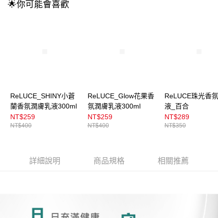
流程，驗證手機門號後，選擇欲分期的期數、繳款截止日，確認付款後即完
🌟你可能會喜歡
運送方式
成交易。
3.實際核准額度、可分期數及費用金額請依後續交易確認頁面所載為準。
全家取貨付款
4.訂單成立30分鐘內，如未前往確認交易或遇審核未通過，訂單將自動取
每筆NT$100，滿NT$899(含以上)免運費
消。如遇「轉專審核」未通過狀況，表示未達大哥付你分期系統評分，恕無
法說明評估內容。
付款後全家取貨
【繳款方式說明】
1.分期款項不併入電信帳單，「大哥付你分期」於每月結算日後寄送繳費提
每筆NT$100，滿NT$899(含以上)免運費
醒簡訊。
2.透過簡訊連結打開帳單後，可選擇「超商條碼／台灣大直營門市／銀行轉
7-11取貨付款
帳／街口支付／iPASS MONEY」等通路繳費。
ReLUCE_SHINY小蒼
ReLUCE_Glow花果香
ReLUCE珠光香
每筆NT$100，滿NT$899(含以上)免運費
蘭香氛潤膚乳液300ml
氛潤膚乳液300ml
液_百合
【注意事項】
付款後7-11取貨
1.本服務係由「台灣大哥大股份有限公司」（以下簡稱本公司）所提供，讓
NT$259
NT$259
NT$289
用戶於交易時，得透過本服務購買商品或服務，並由商店將買賣／分期付款
NT$400
NT$400
NT$350
每筆NT$100，滿NT$899(含以上)免運費
買賣價金債權讓與本公司後，依約使用本公司帳單繳交帳款。
2.基於同意付款使用「大哥付你分期」之契約關係目的，商店將以您的個人
宅配
資料（包含姓名、電話或地址）提供予台灣大哥大進項蒐集、處理及利用，
由本公司與您本人進行分期帳單所需資料之確認、核對及更正。
每筆NT$100，滿NT$899(含以上)免運費
詳細說明
商品規格
相關推薦
3.完整用戶服務條款，請詳閱以下連結：
https://oppay.tw/userRule
付款後門市自取
每筆NT$100，滿NT$399(含以上)免運費