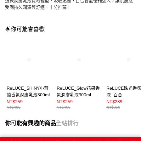
這款潤膚乳液質地輕盈，吸收迅速，百合香氣優雅迷人，讓肌膚感
受到持久潤澤與舒適，十分推薦！
🌟你可能會喜歡
ReLUCE_SHINY小蒼
ReLUCE_Glow花果香
ReLUCE珠光香
蘭香氛潤膚乳液300ml
氛潤膚乳液300ml
液_百合
NT$259
NT$259
NT$289
NT$400
NT$400
NT$350
你可能有興趣的商品
全站排行