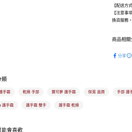
元大商
悠遊付
【配送方式
玉山商
【注意事
台新國
Google Pa
換貨服務
台灣樂
全盈+PAY
大哥付你
商品相關分
相關說明
【大哥付
美髮/美體
ATM付款
1.本服務
分享
🟥日藥獨
2.付款方
流程，驗
🟥美容保
完成交易
運送方式
3.實際核
分類
4.訂單成
全家取貨
消。如遇
 護手霜
乾燥 手部
寶可夢 護手霜
保濕 滋潤
每筆NT$1
手部 護
無法說明
【繳款方
付款後全
1.分期款
sia 護手霜
護手霜 雙手
護手霜 乾燥
醒簡訊。
每筆NT$1
2.透過簡
帳／街口支
7-11取貨
【注意事
可能會喜歡
每筆NT$1