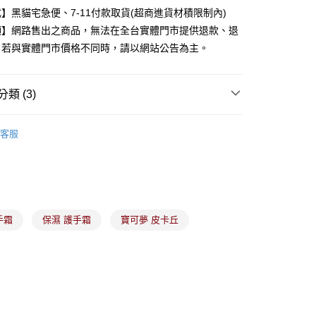
業銀行
永豐商業銀行
】黑貓宅急便、7-11付款取貨(超商進貨材積限制內)
業銀行
星展（台灣）商業銀行
項】網路售出之商品，無法在全台實體門市提供退款、退
際商業銀行
中國信託商業銀行
y
。若與實體門市價格不同時，請以網站公告為主。
天信用卡公司
分期
類 (3)
你分期使用說明】
身體局部保養
由台灣大哥大提供，台灣大哥大用戶可立即使用無須另外申請。
客服
家品牌
式選擇「大哥付你分期」，訂單成立後會自動跳轉到大哥付的交易
證手機門號後，選擇欲分期的期數、繳款截止日，確認付款後即
養大賞指定商品77折
。
准額度、可分期數及費用金額請依後續交易確認頁面所載為準。
立30分鐘內，如未前往確認交易或遇審核未通過，訂單將自動取
付款
「轉專審核」未通過狀況，表示未達大哥付你分期系統評分，恕
00，滿NT$899(含以上)免運費
手霜
保濕 護手霜
寶可夢 皮卡丘
評估內容。
式說明】
家取貨
項不併入電信帳單，「大哥付你分期」於每月結算日後寄送繳費提
00，滿NT$899(含以上)免運費
訊連結打開帳單後，可選擇「超商條碼／台灣大直營門市／銀行轉
付／iPASS MONEY」等通路繳費。
付款
項】
00，滿NT$899(含以上)免運費