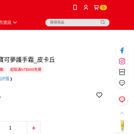
0
市資訊
sia寶可夢護手霜_皮卡丘
活動
超取滿NT$899免運
則評價
)
1