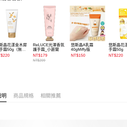
1.本服務
用戶於交
付款後7-1
款買賣價
每筆NT$1
2.基於同
資料（包
宅配
用，由本
3.完整用
每筆NT$1
付款後門
斯晶花漾金木犀
ReLUCE光澤香氛
悠斯晶A乳霜
悠斯晶花
手霜50g（無外
護手霜_小蒼蘭
40gMiffy版
手霜50g
每筆NT$1
）
$220
NT$179
NT$150
NT$220
NT$209
說明
商品規格
相關推薦