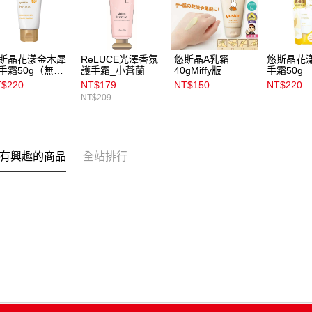
斯晶花漾金木犀
ReLUCE光澤香氛
悠斯晶A乳霜
悠斯晶花
手霜50g（無外
護手霜_小蒼蘭
40gMiffy版
手霜50g
）
$220
NT$179
NT$150
NT$220
NT$209
有興趣的商品
全站排行