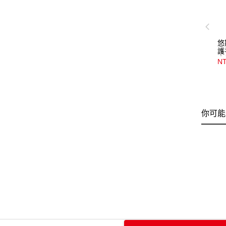
悠
護
盒
NT
你可能