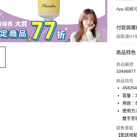
App 結
付款與運
超取滿NT$
付款方式
商品特色
信用卡一
商品編號
10446877
信用卡分
商品特色
3 期 
45825
合作金
容量：3
超商取貨
華南商
用途：
LINE Pay
上海商
使用方
國泰世
雙手至
Apple Pay
臺灣中
匯豐（
銷售重點
街口支付
聯邦商
【配送地