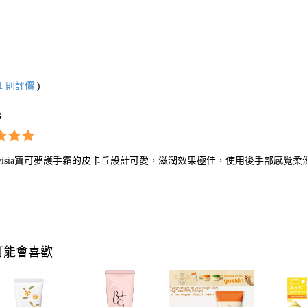
1
則評價
)
3
ovisia寶可夢護手霜的皮卡丘設計可愛，滋潤效果極佳，使用後手部感覺
可能會喜歡