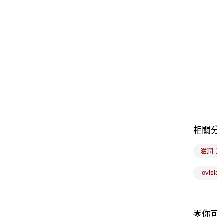
相關
滋潤
lovi
🌟你