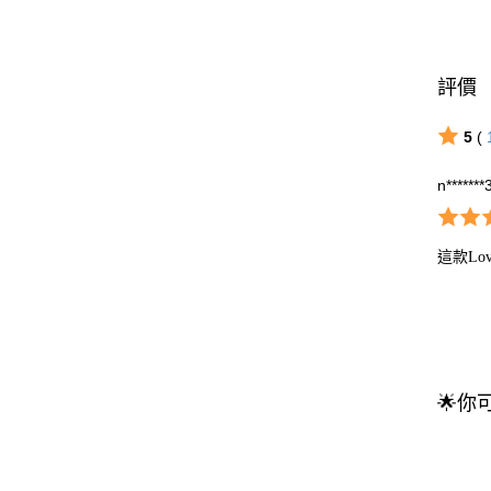
評價
5
(
n*******
這款L
🌟你