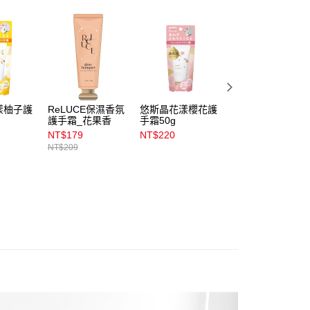
係由「台灣大哥大股份有限公司」（以下簡稱本公司）所提供，讓
易時，得透過本服務購買商品或服務，並由商店將買賣／分期付
1取貨
金債權讓與本公司後，依約使用本公司帳單繳交帳款。
00，滿NT$899(含以上)免運費
意付款使用「大哥付你分期」之契約關係目的，商店將以您的個人
含姓名、電話或地址）提供予台灣大哥大進項蒐集、處理及利
公司與您本人進行分期帳單所需資料之確認、核對及更正。
戶服務條款，請詳閱以下連結：
https://oppay.tw/userRule
00，滿NT$899(含以上)免運費
市自取
漾柚子護
ReLUCE保濕香氛
悠斯晶花漾櫻花護
Kissme護手霜75g
護手霜_花果香
手霜50g
00，滿NT$399(含以上)免運費
NT$179
NT$220
NT$204
NT$209
NT$240