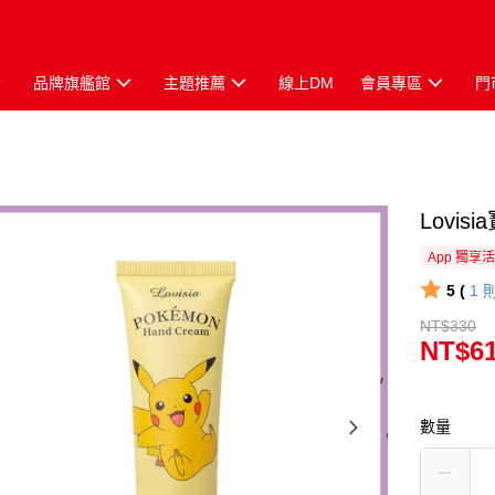
品牌旗艦館
主題推薦
線上DM
會員專區
門
Lovi
App 獨享
5 (
1
NT$330
NT$6
數量