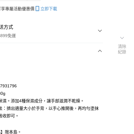
帳可享專屬活動優惠價
立即下載
送方式
899免運
清除
紀錄
次付款
期付款
0 利率 每期
NT$20
21家銀行
47931796
庫商業銀行
第一商業銀行
0g
付款
業銀行
彰化商業銀行
保濕。添加4種保濕成分，讓手部滋潤不乾燥。
業儲蓄銀行
台北富邦商業銀行
法：擠出適量大小於手背，以手心推開後，再均勻塗抹
華商業銀行
兆豐國際商業銀行
吸收即可。
小企業銀行
台中商業銀行
台灣）商業銀行
華泰商業銀行
業銀行
遠東國際商業銀行
點】限本島。