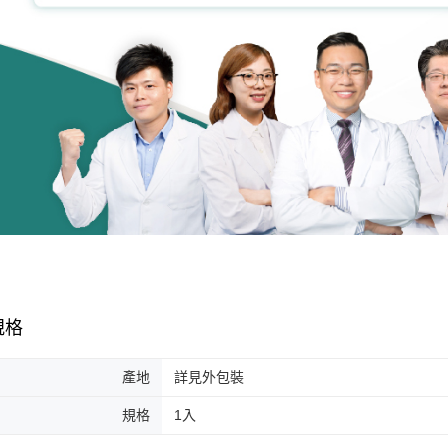
規格
產地
詳見外包裝
規格
1入