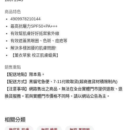
3 期 0 利率 每期
NT$116
21家銀行
商品特色
合作金庫商業銀行
第一商業銀行
超商取貨付款
4909978210144
華南商業銀行
彰化商業銀行
最高抗曬力SPF50+PA+++
LINE Pay
上海商業儲蓄銀行
台北富邦商業銀行
國泰世華商業銀行
兆豐國際商業銀行
有效幫肌膚好好抵禦紫外線
Apple Pay
臺灣中小企業銀行
台中商業銀行
有效遮蓋黑眼圈、色斑、痘疤等
匯豐（台灣）商業銀行
華泰商業銀行
解決多樣困擾的肌膚問題!
街口支付
聯邦商業銀行
遠東國際商業銀行
【薰衣草紫 校正肌膚蠟黃】
元大商業銀行
永豐商業銀行
悠遊付
玉山商業銀行
星展（台灣）商業銀行
銷售重點
台新國際商業銀行
中國信託商業銀行
Google Pay
【配送地點】限本島。
台灣樂天信用卡公司
全盈+PAY
【配送方式】黑貓宅急便、7-11付款取貨(超商進貨材積限制內)
【注意事項】網路售出之商品，無法在全台實體門市提供退款、退
大哥付你分期
換貨服務。若與實體門市價格不同時，請以網站公告為主。
相關說明
【大哥付你分期使用說明】
ATM付款
1.本服務由台灣大哥大提供，台灣大哥大用戶可立即使用無須另外申請。
2.付款方式選擇「大哥付你分期」，訂單成立後會自動跳轉到大哥付的交易
相關分類
流程，驗證手機門號後，選擇欲分期的期數、繳款截止日，確認付款後即完
運送方式
成交易。
飾底乳 肌膚
無瑕 蠟黃
無瑕 黑眼圈