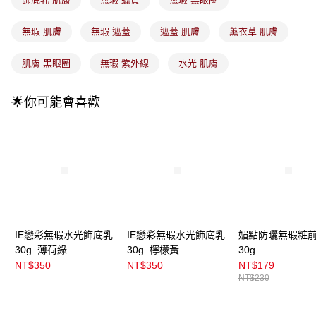
3.實際核准額度、可分期數及費用金額請依後續交易確認頁面所載為準。
全家取貨付款
4.訂單成立30分鐘內，如未前往確認交易或遇審核未通過，訂單將自動取
每筆NT$100，滿NT$899(含以上)免運費
消。如遇「轉專審核」未通過狀況，表示未達大哥付你分期系統評分，恕無
無瑕 肌膚
無瑕 遮蓋
遮蓋 肌膚
薰衣草 肌膚
法說明評估內容。
付款後全家取貨
【繳款方式說明】
肌膚 黑眼圈
無瑕 紫外線
水光 肌膚
1.分期款項不併入電信帳單，「大哥付你分期」於每月結算日後寄送繳費提
每筆NT$100，滿NT$899(含以上)免運費
醒簡訊。
2.透過簡訊連結打開帳單後，可選擇「超商條碼／台灣大直營門市／銀行轉
7-11取貨付款
🌟你可能會喜歡
帳／街口支付／iPASS MONEY」等通路繳費。
每筆NT$100，滿NT$899(含以上)免運費
【注意事項】
付款後7-11取貨
1.本服務係由「台灣大哥大股份有限公司」（以下簡稱本公司）所提供，讓
用戶於交易時，得透過本服務購買商品或服務，並由商店將買賣／分期付款
每筆NT$100，滿NT$899(含以上)免運費
買賣價金債權讓與本公司後，依約使用本公司帳單繳交帳款。
2.基於同意付款使用「大哥付你分期」之契約關係目的，商店將以您的個人
宅配
資料（包含姓名、電話或地址）提供予台灣大哥大進項蒐集、處理及利用，
由本公司與您本人進行分期帳單所需資料之確認、核對及更正。
每筆NT$100，滿NT$899(含以上)免運費
3.完整用戶服務條款，請詳閱以下連結：
https://oppay.tw/userRule
付款後門市自取
IE戀彩無瑕水光飾底乳
IE戀彩無瑕水光飾底乳
媚點防曬無瑕粧
30g_薄荷綠
30g_檸檬黃
30g
每筆NT$100，滿NT$399(含以上)免運費
NT$350
NT$350
NT$179
NT$230