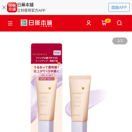
日藥本舖
開啟APP
立刻使用官方APP
0
1
/
1