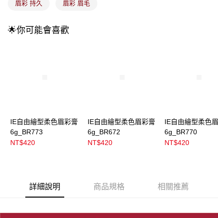
每筆NT$100，滿NT$899(含以上)免運費
眉彩 持久
眉彩 眉毛
消。如遇「轉專審核」未通過狀況，表示未達大哥付你分期系統評分，恕無
法說明評估內容。
付款後全家取貨
【繳款方式說明】
🌟你可能會喜歡
1.分期款項不併入電信帳單，「大哥付你分期」於每月結算日後寄送繳費提
每筆NT$100，滿NT$899(含以上)免運費
醒簡訊。
2.透過簡訊連結打開帳單後，可選擇「超商條碼／台灣大直營門市／銀行轉
7-11取貨付款
帳／街口支付／iPASS MONEY」等通路繳費。
每筆NT$100，滿NT$899(含以上)免運費
【注意事項】
付款後7-11取貨
1.本服務係由「台灣大哥大股份有限公司」（以下簡稱本公司）所提供，讓
用戶於交易時，得透過本服務購買商品或服務，並由商店將買賣／分期付款
每筆NT$100，滿NT$899(含以上)免運費
買賣價金債權讓與本公司後，依約使用本公司帳單繳交帳款。
2.基於同意付款使用「大哥付你分期」之契約關係目的，商店將以您的個人
宅配
資料（包含姓名、電話或地址）提供予台灣大哥大進項蒐集、處理及利用，
IE自由繪型柔色眉彩膏
IE自由繪型柔色眉彩膏
IE自由繪型柔色
由本公司與您本人進行分期帳單所需資料之確認、核對及更正。
每筆NT$100，滿NT$899(含以上)免運費
6g_BR773
6g_BR672
6g_BR770
3.完整用戶服務條款，請詳閱以下連結：
https://oppay.tw/userRule
NT$420
NT$420
NT$420
付款後門市自取
每筆NT$100，滿NT$399(含以上)免運費
詳細說明
商品規格
相關推薦