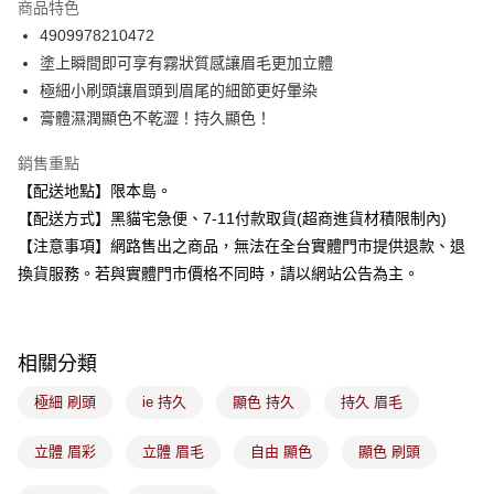
商品特色
合作金庫商業銀行
第一商業銀行
超商取貨付款
4909978210472
華南商業銀行
彰化商業銀行
塗上瞬間即可享有霧狀質感讓眉毛更加立體
LINE Pay
上海商業儲蓄銀行
台北富邦商業銀行
國泰世華商業銀行
兆豐國際商業銀行
極細小刷頭讓眉頭到眉尾的細節更好暈染
Apple Pay
臺灣中小企業銀行
台中商業銀行
膏體濕潤顯色不乾澀！持久顯色！
匯豐（台灣）商業銀行
華泰商業銀行
街口支付
聯邦商業銀行
遠東國際商業銀行
銷售重點
元大商業銀行
永豐商業銀行
悠遊付
【配送地點】限本島。
玉山商業銀行
星展（台灣）商業銀行
【配送方式】黑貓宅急便、7-11付款取貨(超商進貨材積限制內)
台新國際商業銀行
中國信託商業銀行
Google Pay
【注意事項】網路售出之商品，無法在全台實體門市提供退款、退
台灣樂天信用卡公司
全盈+PAY
換貨服務。若與實體門市價格不同時，請以網站公告為主。
大哥付你分期
相關說明
相關分類
【大哥付你分期使用說明】
ATM付款
1.本服務由台灣大哥大提供，台灣大哥大用戶可立即使用無須另外申請。
極細 刷頭
ie 持久
顯色 持久
持久 眉毛
2.付款方式選擇「大哥付你分期」，訂單成立後會自動跳轉到大哥付的交易
流程，驗證手機門號後，選擇欲分期的期數、繳款截止日，確認付款後即完
運送方式
成交易。
立體 眉彩
立體 眉毛
自由 顯色
顯色 刷頭
3.實際核准額度、可分期數及費用金額請依後續交易確認頁面所載為準。
全家取貨付款
4.訂單成立30分鐘內，如未前往確認交易或遇審核未通過，訂單將自動取