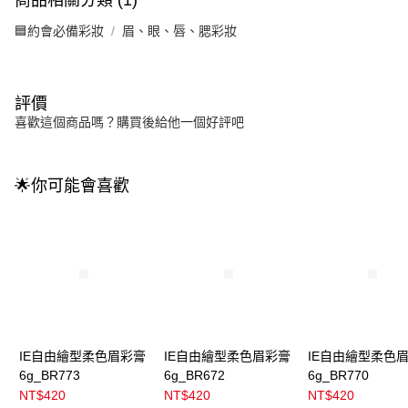
🟦約會必備彩妝
眉、眼、唇、腮彩妝
評價
喜歡這個商品嗎？購買後給他一個好評吧
🌟你可能會喜歡
IE自由繪型柔色眉彩膏
IE自由繪型柔色眉彩膏
IE自由繪型柔色
6g_BR773
6g_BR672
6g_BR770
NT$420
NT$420
NT$420