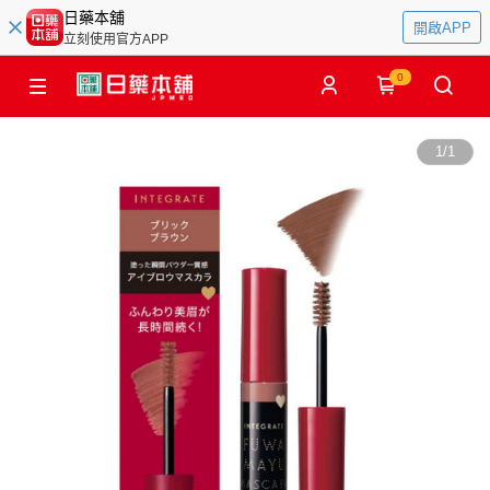
日藥本舖
開啟APP
立刻使用官方APP
0
1
/
1