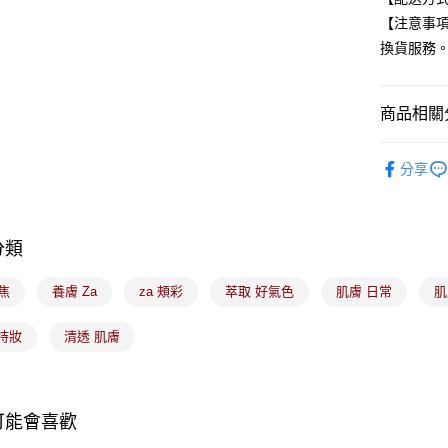
玉山商
【注意事
台新國
Google Pa
換貨服務
台灣樂
全盈+PAY
大哥付你
商品相關分
相關說明
【大哥付
🟦約會必
ATM付款
1.本服務
分享
2.付款方
流程，驗
完成交易
運送方式
3.實際核
分類
4.訂單成
全家取貨
消。如遇
柔焦
養膚 Za
za 頰彩
萃取 好氣色
肌膚 日常
每筆NT$1
肌
無法說明
【繳款方
付款後全
1.分期款
持妝
清透 肌膚
醒簡訊。
每筆NT$1
2.透過簡
帳／街口支
7-11取貨
【注意事
可能會喜歡
每筆NT$1
1.本服務