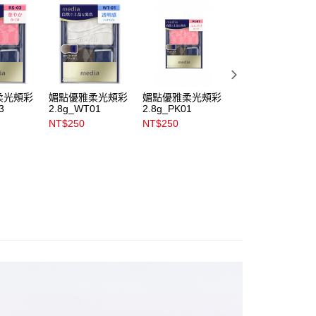
易時，得透過本服務購買商品或服務，並由商店將買賣／分期付
1取貨
金債權讓與本公司後，依約使用本公司帳單繳交帳款。
00，滿NT$899(含以上)免運費
意付款使用「大哥付你分期」之契約關係目的，商店將以您的個人
含姓名、電話或地址）提供予台灣大哥大進項蒐集、處理及利
公司與您本人進行分期帳單所需資料之確認、核對及更正。
戶服務條款，請詳閱以下連結：
https://oppay.tw/userRule
00，滿NT$899(含以上)免運費
市自取
柔光頰彩
媚點優雅柔光頰彩
媚點優雅柔光頰彩
媚點優雅柔光頰彩
3
2.8g_WT01
2.8g_PK01
2.8g_RD03
00，滿NT$399(含以上)免運費
NT$250
NT$250
NT$250