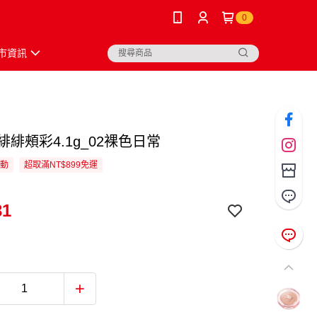
0
市資訊
緋緋頰彩4.1g_02裸色日常
活動
超取滿NT$899免運
31