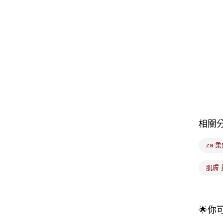
相關
za 
肌膚 
🌟你