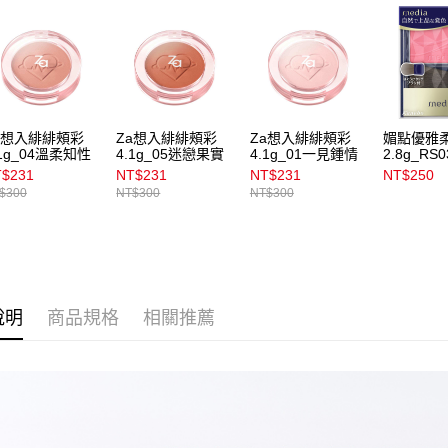
用戶於交
付款後7-1
款買賣價
每筆NT$1
2.基於同
資料（包
宅配
用，由本
3.完整用
每筆NT$1
付款後門
a想入緋緋頰彩
Za想入緋緋頰彩
Za想入緋緋頰彩
媚點優雅
.1g_04溫柔知性
4.1g_05迷戀果實
4.1g_01一見鍾情
2.8g_RS0
每筆NT$1
$231
NT$231
NT$231
NT$250
$300
NT$300
NT$300
說明
商品規格
相關推薦