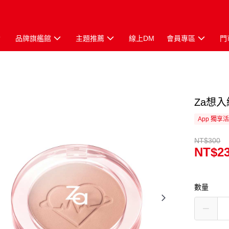
品牌旗艦館
主題推薦
線上DM
會員專區
門
Za想入
App 獨享
NT$300
NT$2
數量