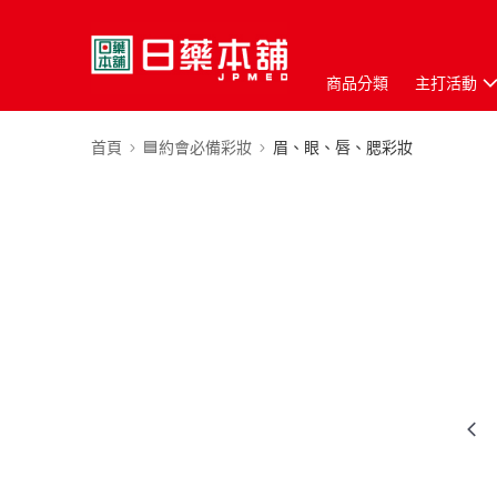
商品分類
主打活動
首頁
🟦約會必備彩妝
眉、眼、唇、腮彩妝