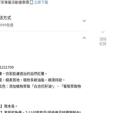
帳可享專屬活動優惠價
立即下載
送方式
899免運
清除
紀錄
次付款
期付款
0 利率 每期
NT$77
21家銀行
1211709
庫商業銀行
第一商業銀行
膚，仿若肌膚透出的自然紅暈。
付款
業銀行
彰化商業銀行
感，綿柔質地，吸附多餘油脂，順滑持妝。
業儲蓄銀行
台北富邦商業銀行
氣色：添加植物萃取「白池花籽油³」、「葡萄萃取物
華商業銀行
兆豐國際商業銀行
小企業銀行
台中商業銀行
台灣）商業銀行
華泰商業銀行
業銀行
遠東國際商業銀行
點】限本島。
業銀行
永豐商業銀行
】黑貓宅急便、7-11付款取貨(超商進貨材積限制內)