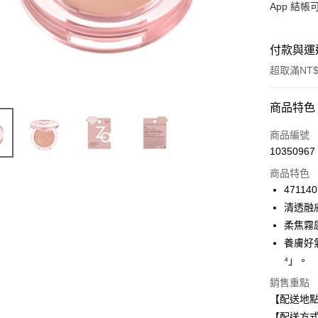
App 結
付款與運
超取滿NT$
付款方式
商品特色
信用卡一
商品編號
10350967
信用卡分
商品特色
3 期 
471140
合作金
清透融
超商取貨
華南商
柔焦霧
LINE Pay
上海商
養膚好
國泰世
⁴」。
Apple Pay
臺灣中
匯豐（
銷售重點
街口支付
聯邦商
【配送地
元大商
悠遊付
【配送方式