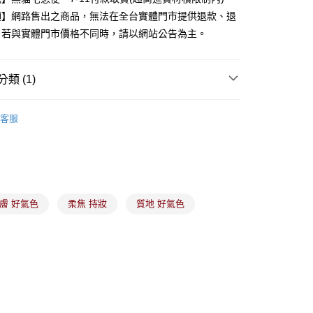
業銀行
星展（台灣）商業銀行
項】網路售出之商品，無法在全台實體門市提供退款、退
際商業銀行
中國信託商業銀行
y
。若與實體門市價格不同時，請以網站公告為主。
天信用卡公司
分期
類 (1)
你分期使用說明】
備彩妝
眉、眼、唇、腮彩妝
由台灣大哥大提供，台灣大哥大用戶可立即使用無須另外申請。
客服
式選擇「大哥付你分期」，訂單成立後會自動跳轉到大哥付的交易
證手機門號後，選擇欲分期的期數、繳款截止日，確認付款後即
。
准額度、可分期數及費用金額請依後續交易確認頁面所載為準。
立30分鐘內，如未前往確認交易或遇審核未通過，訂單將自動取
付款
「轉專審核」未通過狀況，表示未達大哥付你分期系統評分，恕
00，滿NT$899(含以上)免運費
膚 好氣色
柔焦 持妝
質地 好氣色
評估內容。
式說明】
家取貨
項不併入電信帳單，「大哥付你分期」於每月結算日後寄送繳費提
00，滿NT$899(含以上)免運費
訊連結打開帳單後，可選擇「超商條碼／台灣大直營門市／銀行轉
付／iPASS MONEY」等通路繳費。
付款
項】
00，滿NT$899(含以上)免運費
係由「台灣大哥大股份有限公司」（以下簡稱本公司）所提供，讓