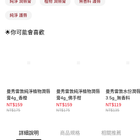
成交易。
純淨 潤唇膏
植物 潤唇膏
無香料 護唇
3.實際核准額度、可分期數及費用金額請依後續交易確認頁面所載為準。
全家取貨付款
4.訂單成立30分鐘內，如未前往確認交易或遇審核未通過，訂單將自動取
純淨 護唇
每筆NT$100，滿NT$899(含以上)免運費
消。如遇「轉專審核」未通過狀況，表示未達大哥付你分期系統評分，恕無
法說明評估內容。
付款後全家取貨
【繳款方式說明】
🌟你可能會喜歡
1.分期款項不併入電信帳單，「大哥付你分期」於每月結算日後寄送繳費提
每筆NT$100，滿NT$899(含以上)免運費
醒簡訊。
2.透過簡訊連結打開帳單後，可選擇「超商條碼／台灣大直營門市／銀行轉
7-11取貨付款
帳／街口支付／iPASS MONEY」等通路繳費。
每筆NT$100，滿NT$899(含以上)免運費
【注意事項】
付款後7-11取貨
1.本服務係由「台灣大哥大股份有限公司」（以下簡稱本公司）所提供，讓
用戶於交易時，得透過本服務購買商品或服務，並由商店將買賣／分期付款
每筆NT$100，滿NT$899(含以上)免運費
買賣價金債權讓與本公司後，依約使用本公司帳單繳交帳款。
2.基於同意付款使用「大哥付你分期」之契約關係目的，商店將以您的個人
宅配
資料（包含姓名、電話或地址）提供予台灣大哥大進項蒐集、處理及利用，
曼秀雷敦純淨植物潤唇
曼秀雷敦純淨植物潤唇
曼秀雷敦水份潤
由本公司與您本人進行分期帳單所需資料之確認、核對及更正。
每筆NT$100，滿NT$899(含以上)免運費
膏4g_香橙
膏4g_佛手柑
3.5g_無香料
3.完整用戶服務條款，請詳閱以下連結：
https://oppay.tw/userRule
NT$159
NT$159
NT$119
付款後門市自取
NT$175
NT$175
NT$135
每筆NT$100，滿NT$399(含以上)免運費
詳細說明
商品規格
相關推薦