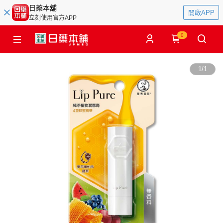
日藥本舖
開啟APP
立刻使用官方APP
0
1
/
1