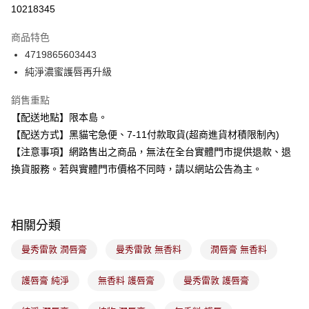
信用卡分期付款
10218345
3 期 0 利率 每期
NT$53
21家銀行
商品特色
合作金庫商業銀行
第一商業銀行
超商取貨付款
4719865603443
華南商業銀行
彰化商業銀行
純淨濃蜜護唇再升級
LINE Pay
上海商業儲蓄銀行
台北富邦商業銀行
國泰世華商業銀行
兆豐國際商業銀行
Apple Pay
銷售重點
臺灣中小企業銀行
台中商業銀行
【配送地點】限本島。
匯豐（台灣）商業銀行
華泰商業銀行
街口支付
聯邦商業銀行
遠東國際商業銀行
【配送方式】黑貓宅急便、7-11付款取貨(超商進貨材積限制內)
元大商業銀行
永豐商業銀行
悠遊付
【注意事項】網路售出之商品，無法在全台實體門市提供退款、退
玉山商業銀行
星展（台灣）商業銀行
換貨服務。若與實體門市價格不同時，請以網站公告為主。
台新國際商業銀行
中國信託商業銀行
Google Pay
台灣樂天信用卡公司
全盈+PAY
相關分類
大哥付你分期
相關說明
曼秀雷敦 潤唇膏
曼秀雷敦 無香料
潤唇膏 無香料
【大哥付你分期使用說明】
ATM付款
1.本服務由台灣大哥大提供，台灣大哥大用戶可立即使用無須另外申請。
護唇膏 純淨
無香料 護唇膏
曼秀雷敦 護唇膏
2.付款方式選擇「大哥付你分期」，訂單成立後會自動跳轉到大哥付的交易
流程，驗證手機門號後，選擇欲分期的期數、繳款截止日，確認付款後即完
運送方式