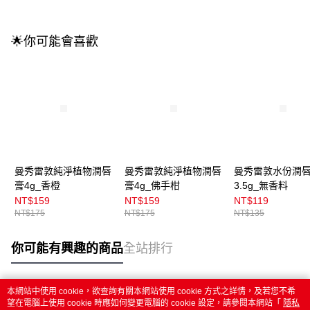
🌟你可能會喜歡
曼秀雷敦純淨植物潤唇
曼秀雷敦純淨植物潤唇
曼秀雷敦水份潤
膏4g_香橙
膏4g_佛手柑
3.5g_無香料
NT$159
NT$159
NT$119
NT$175
NT$175
NT$135
你可能有興趣的商品
全站排行
本網站中使用 cookie，欲查詢有關本網站使用 cookie 方式之詳情，及若您不希
熱門標籤
望在電腦上使用 cookie 時應如何變更電腦的 cookie 設定，請參閱本網站「
隱私