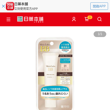
日藥本舖
開啟APP
立刻使用官方APP
0
1
/
1