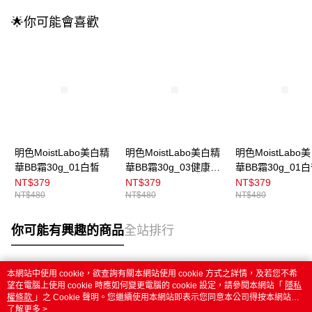
🌟你可能會喜歡
明色MoistLabo美白精
明色MoistLabo美白精
明色MoistLabo
華BB霜30g_01白皙
華BB霜30g_03健康
華BB霜30g_01
Kurom
Kurom
NT$379
NT$379
NT$379
NT$480
NT$480
NT$480
你可能有興趣的商品
全站排行
本網站中使用 cookie，欲查詢有關本網站使用 cookie 方式之詳情，及若您不希
熱門標籤
望在電腦上使用 cookie 時應如何變更電腦的 cookie 設定，請參閱本網站「
隱私
權條款
」之 Cookie 聲明。您繼續使用本網站即表示您同意本公司得按本網站使
用條款之 Cookie 聲明使用 cookie。
了解更多 >