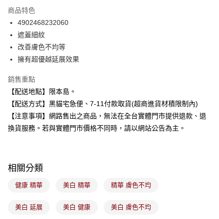
3 期 0 利率 每期
NT$126
21家銀行
商品特色
合作金庫商業銀行
第一商業銀行
超商取貨付款
4902468232060
華南商業銀行
彰化商業銀行
遮蓋細紋
LINE Pay
上海商業儲蓄銀行
台北富邦商業銀行
國泰世華商業銀行
兆豐國際商業銀行
改善膚色不均等
Apple Pay
臺灣中小企業銀行
台中商業銀行
擁有超優越延展效果
匯豐（台灣）商業銀行
華泰商業銀行
街口支付
聯邦商業銀行
遠東國際商業銀行
銷售重點
元大商業銀行
永豐商業銀行
悠遊付
【配送地點】限本島。
玉山商業銀行
星展（台灣）商業銀行
【配送方式】黑貓宅急便、7-11付款取貨(超商進貨材積限制內)
台新國際商業銀行
中國信託商業銀行
Google Pay
【注意事項】網路售出之商品，無法在全台實體門市提供退款、退
台灣樂天信用卡公司
全盈+PAY
換貨服務。若與實體門市價格不同時，請以網站公告為主。
大哥付你分期
相關說明
相關分類
【大哥付你分期使用說明】
ATM付款
1.本服務由台灣大哥大提供，台灣大哥大用戶可立即使用無須另外申請。
健康 精華
美白 精華
精華 膚色不均
2.付款方式選擇「大哥付你分期」，訂單成立後會自動跳轉到大哥付的交易
流程，驗證手機門號後，選擇欲分期的期數、繳款截止日，確認付款後即完
運送方式
成交易。
美白 延展
美白 健康
美白 膚色不均
3.實際核准額度、可分期數及費用金額請依後續交易確認頁面所載為準。
全家取貨付款