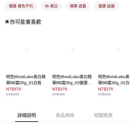
4.訂單成立30分鐘內，如未前往確認交易或遇審核未通過，訂單將自動取
每筆NT$100，滿NT$899(含以上)免運費
健康 膚色不均
bb 美白
精華 遮蓋
健康 延展
消。如遇「轉專審核」未通過狀況，表示未達大哥付你分期系統評分，恕無
法說明評估內容。
付款後全家取貨
【繳款方式說明】
🌟你可能會喜歡
1.分期款項不併入電信帳單，「大哥付你分期」於每月結算日後寄送繳費提
每筆NT$100，滿NT$899(含以上)免運費
醒簡訊。
2.透過簡訊連結打開帳單後，可選擇「超商條碼／台灣大直營門市／銀行轉
7-11取貨付款
帳／街口支付／iPASS MONEY」等通路繳費。
每筆NT$100，滿NT$899(含以上)免運費
【注意事項】
付款後7-11取貨
1.本服務係由「台灣大哥大股份有限公司」（以下簡稱本公司）所提供，讓
用戶於交易時，得透過本服務購買商品或服務，並由商店將買賣／分期付款
每筆NT$100，滿NT$899(含以上)免運費
買賣價金債權讓與本公司後，依約使用本公司帳單繳交帳款。
2.基於同意付款使用「大哥付你分期」之契約關係目的，商店將以您的個人
宅配
資料（包含姓名、電話或地址）提供予台灣大哥大進項蒐集、處理及利用，
明色MoistLabo美白精
明色MoistLabo美白精
明色MoistLabo
由本公司與您本人進行分期帳單所需資料之確認、核對及更正。
每筆NT$100，滿NT$899(含以上)免運費
華BB霜30g_01白皙
華BB霜30g_03健康
華BB霜30g_01
3.完整用戶服務條款，請詳閱以下連結：
https://oppay.tw/userRule
Kurom
Kurom
NT$379
NT$379
NT$379
付款後門市自取
NT$480
NT$480
NT$480
每筆NT$100，滿NT$399(含以上)免運費
詳細說明
商品規格
相關推薦