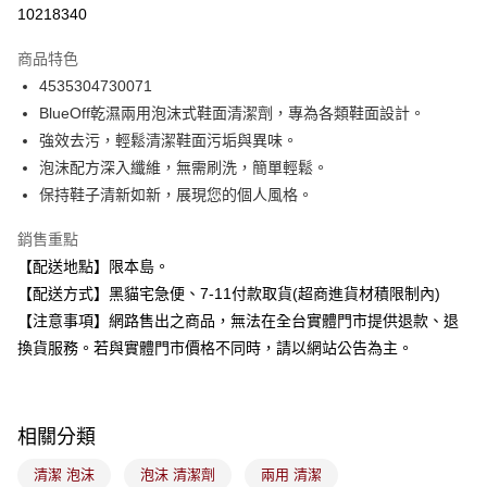
信用卡分期付款
10218340
3 期 0 利率 每期
NT$119
21家銀行
商品特色
合作金庫商業銀行
第一商業銀行
超商取貨付款
4535304730071
華南商業銀行
彰化商業銀行
BlueOff乾濕兩用泡沫式鞋面清潔劑，專為各類鞋面設計。
LINE Pay
上海商業儲蓄銀行
台北富邦商業銀行
國泰世華商業銀行
兆豐國際商業銀行
強效去污，輕鬆清潔鞋面污垢與異味。
Apple Pay
臺灣中小企業銀行
台中商業銀行
泡沫配方深入纖維，無需刷洗，簡單輕鬆。
匯豐（台灣）商業銀行
華泰商業銀行
保持鞋子清新如新，展現您的個人風格。
街口支付
聯邦商業銀行
遠東國際商業銀行
元大商業銀行
永豐商業銀行
悠遊付
銷售重點
玉山商業銀行
星展（台灣）商業銀行
【配送地點】限本島。
台新國際商業銀行
中國信託商業銀行
Google Pay
【配送方式】黑貓宅急便、7-11付款取貨(超商進貨材積限制內)
台灣樂天信用卡公司
全盈+PAY
【注意事項】網路售出之商品，無法在全台實體門市提供退款、退
換貨服務。若與實體門市價格不同時，請以網站公告為主。
大哥付你分期
相關說明
【大哥付你分期使用說明】
ATM付款
1.本服務由台灣大哥大提供，台灣大哥大用戶可立即使用無須另外申請。
相關分類
2.付款方式選擇「大哥付你分期」，訂單成立後會自動跳轉到大哥付的交易
流程，驗證手機門號後，選擇欲分期的期數、繳款截止日，確認付款後即完
清潔 泡沫
泡沫 清潔劑
兩用 清潔
運送方式