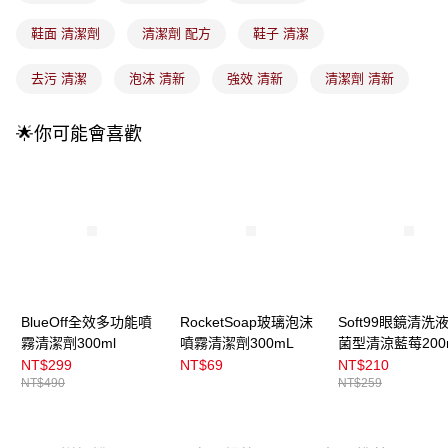
成交易。
3.實際核准額度、可分期數及費用金額請依後續交易確認頁面所載為準。
全家取貨付款
鞋面 清潔劑
清潔劑 配方
鞋子 清潔
4.訂單成立30分鐘內，如未前往確認交易或遇審核未通過，訂單將自動取
每筆NT$100，滿NT$899(含以上)免運費
消。如遇「轉專審核」未通過狀況，表示未達大哥付你分期系統評分，恕無
法說明評估內容。
去污 清潔
泡沫 清新
強效 清新
清潔劑 清新
付款後全家取貨
【繳款方式說明】
1.分期款項不併入電信帳單，「大哥付你分期」於每月結算日後寄送繳費提
每筆NT$100，滿NT$899(含以上)免運費
醒簡訊。
🌟你可能會喜歡
2.透過簡訊連結打開帳單後，可選擇「超商條碼／台灣大直營門市／銀行轉
7-11取貨付款
帳／街口支付／iPASS MONEY」等通路繳費。
每筆NT$100，滿NT$899(含以上)免運費
【注意事項】
付款後7-11取貨
1.本服務係由「台灣大哥大股份有限公司」（以下簡稱本公司）所提供，讓
用戶於交易時，得透過本服務購買商品或服務，並由商店將買賣／分期付款
每筆NT$100，滿NT$899(含以上)免運費
買賣價金債權讓與本公司後，依約使用本公司帳單繳交帳款。
2.基於同意付款使用「大哥付你分期」之契約關係目的，商店將以您的個人
宅配
資料（包含姓名、電話或地址）提供予台灣大哥大進項蒐集、處理及利用，
由本公司與您本人進行分期帳單所需資料之確認、核對及更正。
每筆NT$100，滿NT$899(含以上)免運費
BlueOff全效多功能噴
RocketSoap玻璃泡沫
Soft99眼鏡清洗
3.完整用戶服務條款，請詳閱以下連結：
https://oppay.tw/userRule
霧清潔劑300ml
噴霧清潔劑300mL
菌型清涼藍莓200
付款後門市自取
NT$299
NT$69
NT$210
每筆NT$100，滿NT$399(含以上)免運費
NT$490
NT$259