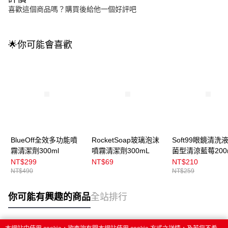
喜歡這個商品嗎？購買後給他一個好評吧
🌟你可能會喜歡
BlueOff全效多功能噴
RocketSoap玻璃泡沫
Soft99眼鏡清洗
霧清潔劑300ml
噴霧清潔劑300mL
菌型清涼藍莓200
NT$299
NT$69
NT$210
NT$490
NT$259
你可能有興趣的商品
全站排行