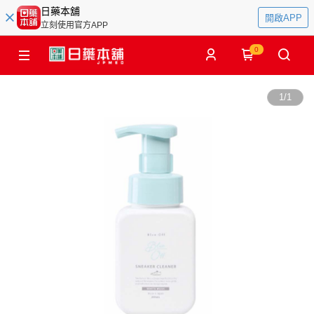
日藥本舖
開啟APP
立刻使用官方APP
0
1
/
1