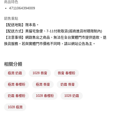
商品特色
合作金庫商業銀行
第一商業銀行
超商取貨付款
4711064394009
華南商業銀行
彰化商業銀行
LINE Pay
上海商業儲蓄銀行
台北富邦商業銀行
銷售重點
國泰世華商業銀行
兆豐國際商業銀行
Apple Pay
【配送地點】限本島。
臺灣中小企業銀行
台中商業銀行
【配送方式】黑貓宅急便、7-11付款取貨(超商進貨材積限制內)
匯豐（台灣）商業銀行
華泰商業銀行
街口支付
聯邦商業銀行
遠東國際商業銀行
【注意事項】網路售出之商品，無法在全台實體門市提供退款、退
元大商業銀行
永豐商業銀行
悠遊付
換貨服務。若與實體門市價格不同時，請以網站公告為主。
玉山商業銀行
星展（台灣）商業銀行
台新國際商業銀行
中國信託商業銀行
Google Pay
台灣樂天信用卡公司
全盈+PAY
相關分類
大哥付你分期
極潤 奶霜
1028 唇膏
唇膏 春櫻粉
相關說明
【大哥付你分期使用說明】
極潤 春櫻粉
極潤 唇膏
奶霜 唇膏
ATM付款
1.本服務由台灣大哥大提供，台灣大哥大用戶可立即使用無須另外申請。
2.付款方式選擇「大哥付你分期」，訂單成立後會自動跳轉到大哥付的交易
奶霜 春櫻粉
1028 春櫻粉
1028 奶霜
流程，驗證手機門號後，選擇欲分期的期數、繳款截止日，確認付款後即完
運送方式
成交易。
3.實際核准額度、可分期數及費用金額請依後續交易確認頁面所載為準。
1028 極潤
全家取貨付款
4.訂單成立30分鐘內，如未前往確認交易或遇審核未通過，訂單將自動取