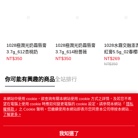
1028極潤光奶霜唇膏
1028極潤光奶霜唇膏
1028水霧交融澎
3.7g_612杏桃奶
3.7g_614粉薔薇
紅膏5.5g_02春
NT$350
NT$350
NT$269
NT$350
你可能有興趣的商品
全站排行
本網站中使用 cookie，欲查詢有關本網站使用 cookie 方式之詳情，及若您不希
熱門標籤
望在電腦上使用 cookie 時應如何變更電腦的 cookie 設定，請參閱本網站「
隱私
權條款
」之 Cookie 聲明。您繼續使用本網站即表示您同意本公司得按本網站使
用條款之 Cookie 聲明使用 cookie。
了解更多 >
我知道了