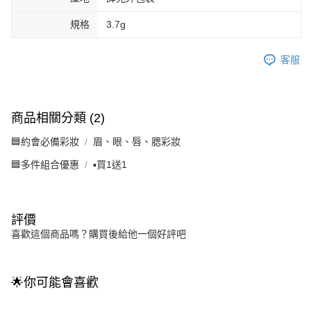
規格
3.7g
客服
商品相關分類 (2)
🟦約會必備彩妝
眉、眼、唇、腮彩妝
🟦多件組合優惠
▪️買1送1
評價
喜歡這個商品嗎？購買後給他一個好評吧
🌟你可能會喜歡