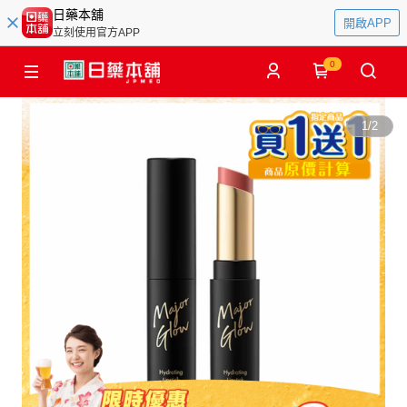
日藥本舖
開啟APP
立刻使用官方APP
0
1
/
2