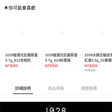
每筆NT$100，滿NT$899(含以上)免運費
消。如遇「轉專審核」未通過狀況，表示未達大哥付你分期系統評分，恕無
法說明評估內容。
🌟你可能會喜歡
付款後全家取貨
【繳款方式說明】
1.分期款項不併入電信帳單，「大哥付你分期」於每月結算日後寄送繳費提
每筆NT$100，滿NT$899(含以上)免運費
醒簡訊。
2.透過簡訊連結打開帳單後，可選擇「超商條碼／台灣大直營門市／銀行轉
7-11取貨付款
帳／街口支付／iPASS MONEY」等通路繳費。
每筆NT$100，滿NT$899(含以上)免運費
【注意事項】
付款後7-11取貨
1.本服務係由「台灣大哥大股份有限公司」（以下簡稱本公司）所提供，讓
用戶於交易時，得透過本服務購買商品或服務，並由商店將買賣／分期付款
每筆NT$100，滿NT$899(含以上)免運費
買賣價金債權讓與本公司後，依約使用本公司帳單繳交帳款。
1028極潤光奶霜唇膏
1028極潤光奶霜唇膏
1028水霧交融澎
2.基於同意付款使用「大哥付你分期」之契約關係目的，商店將以您的個人
宅配
3.7g_612杏桃奶
3.7g_614粉薔薇
紅膏5.5g_02春
資料（包含姓名、電話或地址）提供予台灣大哥大進項蒐集、處理及利用，
由本公司與您本人進行分期帳單所需資料之確認、核對及更正。
每筆NT$100，滿NT$899(含以上)免運費
NT$350
NT$350
NT$269
3.完整用戶服務條款，請詳閱以下連結：
https://oppay.tw/userRule
NT$350
付款後門市自取
每筆NT$100，滿NT$399(含以上)免運費
詳細說明
商品規格
相關推薦