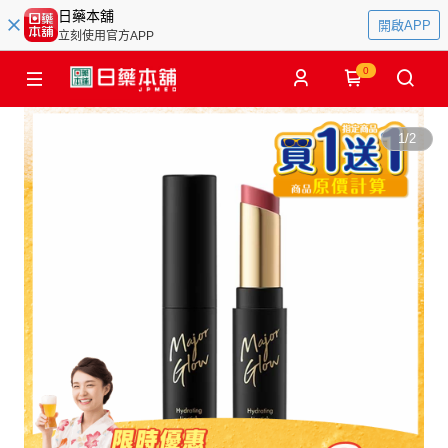
日藥本舖
開啟APP
立刻使用官方APP
0
1
/
2