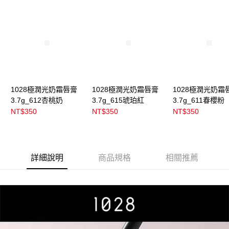
每筆NT$100，滿NT$899(含以上)免運費
消。如遇「轉專審核」未通過狀況，表示未達大哥付你分期系統評分，恕無
法說明評估內容。
付款後全家取貨
【繳款方式說明】
1.分期款項不併入電信帳單，「大哥付你分期」於每月結算日後寄送繳費提
每筆NT$100，滿NT$899(含以上)免運費
醒簡訊。
2.透過簡訊連結打開帳單後，可選擇「超商條碼／台灣大直營門市／銀行轉
7-11取貨付款
帳／街口支付／iPASS MONEY」等通路繳費。
每筆NT$100，滿NT$899(含以上)免運費
【注意事項】
付款後7-11取貨
1.本服務係由「台灣大哥大股份有限公司」（以下簡稱本公司）所提供，讓
1028極潤光奶霜唇膏
1028極潤光奶霜唇膏
1028極潤光奶霜
用戶於交易時，得透過本服務購買商品或服務，並由商店將買賣／分期付款
3.7g_612杏桃奶
3.7g_615琥珀紅
3.7g_611春櫻粉
每筆NT$100，滿NT$899(含以上)免運費
買賣價金債權讓與本公司後，依約使用本公司帳單繳交帳款。
NT$350
NT$350
NT$350
2.基於同意付款使用「大哥付你分期」之契約關係目的，商店將以您的個人
宅配
資料（包含姓名、電話或地址）提供予台灣大哥大進項蒐集、處理及利用，
由本公司與您本人進行分期帳單所需資料之確認、核對及更正。
每筆NT$100，滿NT$899(含以上)免運費
3.完整用戶服務條款，請詳閱以下連結：
https://oppay.tw/userRule
付款後門市自取
詳細說明
商品規格
相關推薦
每筆NT$100，滿NT$399(含以上)免運費