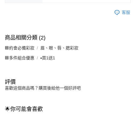
客服
商品相關分類 (2)
🟦約會必備彩妝
眉、眼、唇、腮彩妝
🟦多件組合優惠
▪️買1送1
評價
喜歡這個商品嗎？購買後給他一個好評吧
🌟你可能會喜歡