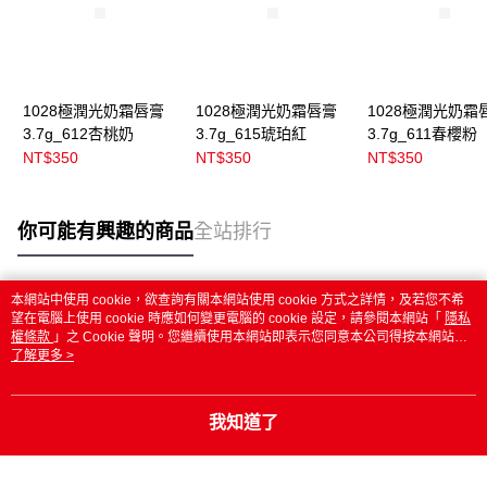
1028極潤光奶霜唇膏
1028極潤光奶霜唇膏
1028極潤光奶霜
3.7g_612杏桃奶
3.7g_615琥珀紅
3.7g_611春櫻粉
NT$350
NT$350
NT$350
你可能有興趣的商品
全站排行
本網站中使用 cookie，欲查詢有關本網站使用 cookie 方式之詳情，及若您不希
熱門標籤
望在電腦上使用 cookie 時應如何變更電腦的 cookie 設定，請參閱本網站「
隱私
權條款
」之 Cookie 聲明。您繼續使用本網站即表示您同意本公司得按本網站使
用條款之 Cookie 聲明使用 cookie。
了解更多 >
我知道了