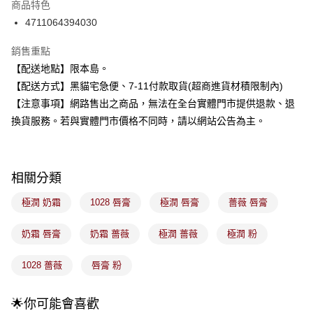
商品特色
合作金庫商業銀行
第一商業銀行
超商取貨付款
4711064394030
華南商業銀行
彰化商業銀行
LINE Pay
上海商業儲蓄銀行
台北富邦商業銀行
銷售重點
國泰世華商業銀行
兆豐國際商業銀行
Apple Pay
【配送地點】限本島。
臺灣中小企業銀行
台中商業銀行
【配送方式】黑貓宅急便、7-11付款取貨(超商進貨材積限制內)
匯豐（台灣）商業銀行
華泰商業銀行
街口支付
聯邦商業銀行
遠東國際商業銀行
【注意事項】網路售出之商品，無法在全台實體門市提供退款、退
元大商業銀行
永豐商業銀行
悠遊付
換貨服務。若與實體門市價格不同時，請以網站公告為主。
玉山商業銀行
星展（台灣）商業銀行
台新國際商業銀行
中國信託商業銀行
Google Pay
台灣樂天信用卡公司
全盈+PAY
相關分類
大哥付你分期
極潤 奶霜
1028 唇膏
極潤 唇膏
薔薇 唇膏
相關說明
【大哥付你分期使用說明】
奶霜 唇膏
奶霜 薔薇
極潤 薔薇
極潤 粉
ATM付款
1.本服務由台灣大哥大提供，台灣大哥大用戶可立即使用無須另外申請。
2.付款方式選擇「大哥付你分期」，訂單成立後會自動跳轉到大哥付的交易
1028 薔薇
唇膏 粉
流程，驗證手機門號後，選擇欲分期的期數、繳款截止日，確認付款後即完
運送方式
成交易。
3.實際核准額度、可分期數及費用金額請依後續交易確認頁面所載為準。
全家取貨付款
🌟你可能會喜歡
4.訂單成立30分鐘內，如未前往確認交易或遇審核未通過，訂單將自動取