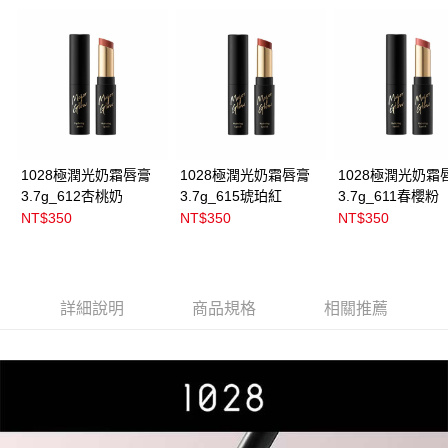
每筆NT$100，滿NT$899(含以上)免運費
消。如遇「轉專審核」未通過狀況，表示未達大哥付你分期系統評分，恕無
法說明評估內容。
付款後全家取貨
【繳款方式說明】
1.分期款項不併入電信帳單，「大哥付你分期」於每月結算日後寄送繳費提
每筆NT$100，滿NT$899(含以上)免運費
醒簡訊。
2.透過簡訊連結打開帳單後，可選擇「超商條碼／台灣大直營門市／銀行轉
7-11取貨付款
帳／街口支付／iPASS MONEY」等通路繳費。
每筆NT$100，滿NT$899(含以上)免運費
【注意事項】
付款後7-11取貨
1.本服務係由「台灣大哥大股份有限公司」（以下簡稱本公司）所提供，讓
1028極潤光奶霜唇膏
1028極潤光奶霜唇膏
1028極潤光奶霜
用戶於交易時，得透過本服務購買商品或服務，並由商店將買賣／分期付款
3.7g_612杏桃奶
3.7g_615琥珀紅
3.7g_611春櫻粉
每筆NT$100，滿NT$899(含以上)免運費
買賣價金債權讓與本公司後，依約使用本公司帳單繳交帳款。
NT$350
NT$350
NT$350
2.基於同意付款使用「大哥付你分期」之契約關係目的，商店將以您的個人
宅配
資料（包含姓名、電話或地址）提供予台灣大哥大進項蒐集、處理及利用，
由本公司與您本人進行分期帳單所需資料之確認、核對及更正。
每筆NT$100，滿NT$899(含以上)免運費
3.完整用戶服務條款，請詳閱以下連結：
https://oppay.tw/userRule
付款後門市自取
詳細說明
商品規格
相關推薦
每筆NT$100，滿NT$399(含以上)免運費