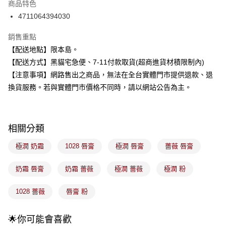
商品特色
合作金庫商業銀行
第一商業銀行
超商取貨付款
4711064394030
華南商業銀行
彰化商業銀行
LINE Pay
上海商業儲蓄銀行
台北富邦商業銀行
銷售重點
國泰世華商業銀行
兆豐國際商業銀行
Apple Pay
【配送地點】限本島。
臺灣中小企業銀行
台中商業銀行
【配送方式】黑貓宅急便、7-11付款取貨(超商進貨材積限制內)
匯豐（台灣）商業銀行
華泰商業銀行
街口支付
聯邦商業銀行
遠東國際商業銀行
【注意事項】網路售出之商品，無法在全台實體門市提供退款、退
元大商業銀行
永豐商業銀行
悠遊付
換貨服務。若與實體門市價格不同時，請以網站公告為主。
玉山商業銀行
星展（台灣）商業銀行
台新國際商業銀行
中國信託商業銀行
Google Pay
台灣樂天信用卡公司
全盈+PAY
相關分類
大哥付你分期
極潤 奶霜
1028 唇膏
極潤 唇膏
薔薇 唇膏
相關說明
【大哥付你分期使用說明】
奶霜 唇膏
奶霜 薔薇
極潤 薔薇
極潤 粉
ATM付款
1.本服務由台灣大哥大提供，台灣大哥大用戶可立即使用無須另外申請。
2.付款方式選擇「大哥付你分期」，訂單成立後會自動跳轉到大哥付的交易
1028 薔薇
唇膏 粉
流程，驗證手機門號後，選擇欲分期的期數、繳款截止日，確認付款後即完
運送方式
成交易。
3.實際核准額度、可分期數及費用金額請依後續交易確認頁面所載為準。
全家取貨付款
🌟你可能會喜歡
4.訂單成立30分鐘內，如未前往確認交易或遇審核未通過，訂單將自動取