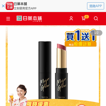
日藥本舖
開啟APP
立刻使用官方APP
0
1
/
2