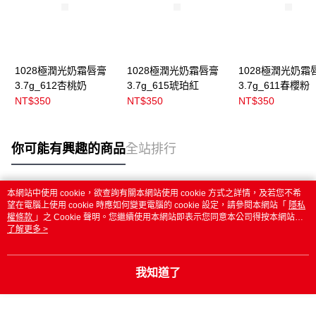
1028極潤光奶霜唇膏
1028極潤光奶霜唇膏
1028極潤光奶霜
3.7g_612杏桃奶
3.7g_615琥珀紅
3.7g_611春櫻粉
NT$350
NT$350
NT$350
你可能有興趣的商品
全站排行
本網站中使用 cookie，欲查詢有關本網站使用 cookie 方式之詳情，及若您不希
熱門標籤
望在電腦上使用 cookie 時應如何變更電腦的 cookie 設定，請參閱本網站「
隱私
權條款
」之 Cookie 聲明。您繼續使用本網站即表示您同意本公司得按本網站使
用條款之 Cookie 聲明使用 cookie。
了解更多 >
我知道了