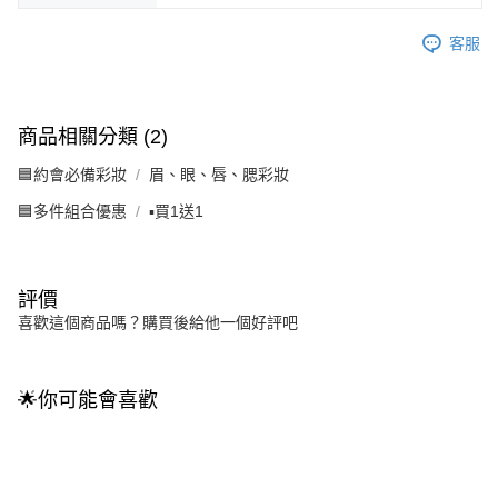
客服
商品相關分類 (2)
🟦約會必備彩妝
眉、眼、唇、腮彩妝
🟦多件組合優惠
▪️買1送1
評價
喜歡這個商品嗎？購買後給他一個好評吧
🌟你可能會喜歡