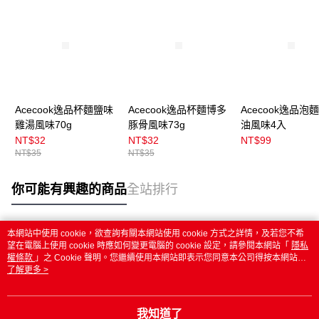
Acecook逸品杯麵鹽味
Acecook逸品杯麵博多
Acecook逸品泡
雞湯風味70g
豚骨風味73g
油風味4入
NT$32
NT$32
NT$99
NT$35
NT$35
你可能有興趣的商品
全站排行
本網站中使用 cookie，欲查詢有關本網站使用 cookie 方式之詳情，及若您不希
熱門標籤
望在電腦上使用 cookie 時應如何變更電腦的 cookie 設定，請參閱本網站「
隱私
權條款
」之 Cookie 聲明。您繼續使用本網站即表示您同意本公司得按本網站使
用條款之 Cookie 聲明使用 cookie。
了解更多 >
我知道了