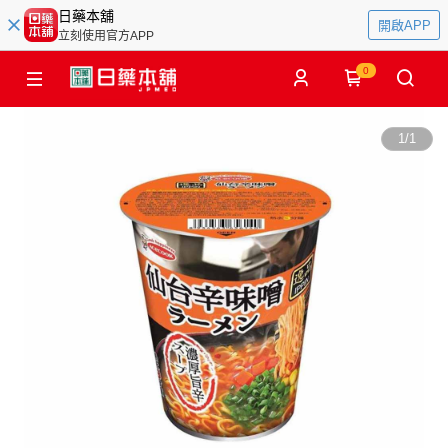
日藥本舖
開啟APP
立刻使用官方APP
0
1
/
1