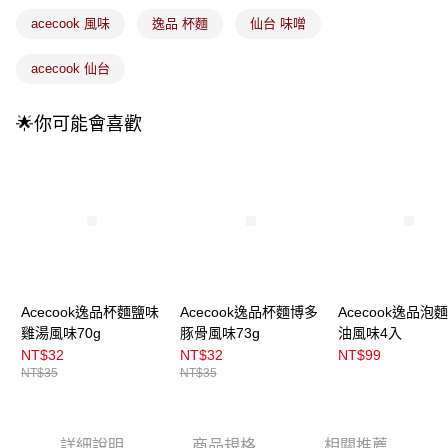
流程，驗證手機門號後，選擇欲分期的期數、繳款截止日，確認付款後即完
運送方式
成交易。
acecook 風味
逸品 杯麵
仙台 味噌
3.實際核准額度、可分期數及費用金額請依後續交易確認頁面所載為準。
全家取貨付款
4.訂單成立30分鐘內，如未前往確認交易或遇審核未通過，訂單將自動取
acecook 仙台
每筆NT$100，滿NT$899(含以上)免運費
消。如遇「轉專審核」未通過狀況，表示未達大哥付你分期系統評分，恕無
法說明評估內容。
付款後全家取貨
【繳款方式說明】
🌟你可能會喜歡
1.分期款項不併入電信帳單，「大哥付你分期」於每月結算日後寄送繳費提
每筆NT$100，滿NT$899(含以上)免運費
醒簡訊。
2.透過簡訊連結打開帳單後，可選擇「超商條碼／台灣大直營門市／銀行轉
7-11取貨付款
帳／街口支付／iPASS MONEY」等通路繳費。
每筆NT$100，滿NT$899(含以上)免運費
【注意事項】
付款後7-11取貨
1.本服務係由「台灣大哥大股份有限公司」（以下簡稱本公司）所提供，讓
用戶於交易時，得透過本服務購買商品或服務，並由商店將買賣／分期付款
每筆NT$100，滿NT$899(含以上)免運費
買賣價金債權讓與本公司後，依約使用本公司帳單繳交帳款。
2.基於同意付款使用「大哥付你分期」之契約關係目的，商店將以您的個人
宅配
資料（包含姓名、電話或地址）提供予台灣大哥大進項蒐集、處理及利用，
Acecook逸品杯麵鹽味
Acecook逸品杯麵博多
Acecook逸品泡
由本公司與您本人進行分期帳單所需資料之確認、核對及更正。
每筆NT$100，滿NT$899(含以上)免運費
雞湯風味70g
豚骨風味73g
油風味4入
3.完整用戶服務條款，請詳閱以下連結：
https://oppay.tw/userRule
NT$32
NT$32
NT$99
付款後門市自取
NT$35
NT$35
每筆NT$100，滿NT$399(含以上)免運費
詳細說明
商品規格
相關推薦