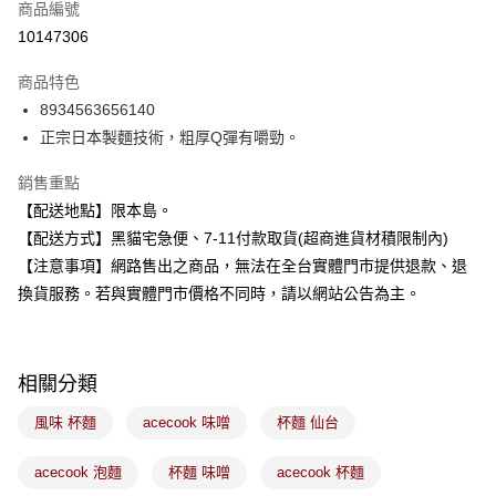
商品編號
信用卡分期付款
10147306
3 期 0 利率 每期
NT$10
21家銀行
商品特色
合作金庫商業銀行
第一商業銀行
超商取貨付款
8934563656140
華南商業銀行
彰化商業銀行
正宗日本製麵技術，粗厚Q彈有嚼勁。
LINE Pay
上海商業儲蓄銀行
台北富邦商業銀行
國泰世華商業銀行
兆豐國際商業銀行
Apple Pay
銷售重點
臺灣中小企業銀行
台中商業銀行
【配送地點】限本島。
匯豐（台灣）商業銀行
華泰商業銀行
街口支付
聯邦商業銀行
遠東國際商業銀行
【配送方式】黑貓宅急便、7-11付款取貨(超商進貨材積限制內)
元大商業銀行
永豐商業銀行
悠遊付
【注意事項】網路售出之商品，無法在全台實體門市提供退款、退
玉山商業銀行
星展（台灣）商業銀行
換貨服務。若與實體門市價格不同時，請以網站公告為主。
台新國際商業銀行
中國信託商業銀行
Google Pay
台灣樂天信用卡公司
全盈+PAY
相關分類
大哥付你分期
相關說明
風味 杯麵
acecook 味噌
杯麵 仙台
【大哥付你分期使用說明】
ATM付款
1.本服務由台灣大哥大提供，台灣大哥大用戶可立即使用無須另外申請。
acecook 泡麵
杯麵 味噌
acecook 杯麵
2.付款方式選擇「大哥付你分期」，訂單成立後會自動跳轉到大哥付的交易