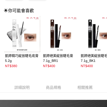
3.實際核准額度、可分期數及費用金額請依後續交易確認頁面所載為準。
全家取貨付款
4.訂單成立30分鐘內，如未前往確認交易或遇審核未通過，訂單將自動取
每筆NT$100，滿NT$899(含以上)免運費
消。如遇「轉專審核」未通過狀況，表示未達大哥付你分期系統評分，恕無
🌟你可能會喜歡
法說明評估內容。
付款後全家取貨
【繳款方式說明】
1.分期款項不併入電信帳單，「大哥付你分期」於每月結算日後寄送繳費提
每筆NT$100，滿NT$899(含以上)免運費
醒簡訊。
2.透過簡訊連結打開帳單後，可選擇「超商條碼／台灣大直營門市／銀行轉
7-11取貨付款
帳／街口支付／iPASS MONEY」等通路繳費。
每筆NT$100，滿NT$899(含以上)免運費
【注意事項】
付款後7-11取貨
1.本服務係由「台灣大哥大股份有限公司」（以下簡稱本公司）所提供，讓
用戶於交易時，得透過本服務購買商品或服務，並由商店將買賣／分期付款
每筆NT$100，滿NT$899(含以上)免運費
凱婷精巧綻放睫毛底膏
凱婷絕美綻放睫毛膏
凱婷絕美綻放睫
買賣價金債權讓與本公司後，依約使用本公司帳單繳交帳款。
5.2g
7.1g_BR1
7.1g_BK1
2.基於同意付款使用「大哥付你分期」之契約關係目的，商店將以您的個人
宅配
資料（包含姓名、電話或地址）提供予台灣大哥大進項蒐集、處理及利用，
NT$380
NT$400
NT$400
由本公司與您本人進行分期帳單所需資料之確認、核對及更正。
每筆NT$100，滿NT$899(含以上)免運費
3.完整用戶服務條款，請詳閱以下連結：
https://oppay.tw/userRule
付款後門市自取
每筆NT$100，滿NT$399(含以上)免運費
詳細說明
商品規格
相關推薦