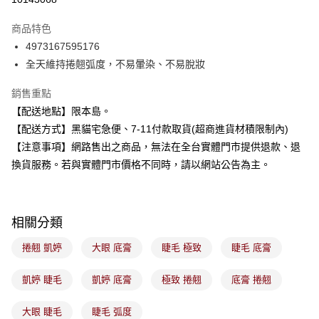
3 期 0 利率 每期
NT$126
21家銀行
商品特色
合作金庫商業銀行
第一商業銀行
超商取貨付款
4973167595176
華南商業銀行
彰化商業銀行
全天維持捲翹弧度，不易暈染、不易脫妝
LINE Pay
上海商業儲蓄銀行
台北富邦商業銀行
國泰世華商業銀行
兆豐國際商業銀行
Apple Pay
銷售重點
臺灣中小企業銀行
台中商業銀行
【配送地點】限本島。
匯豐（台灣）商業銀行
華泰商業銀行
街口支付
聯邦商業銀行
遠東國際商業銀行
【配送方式】黑貓宅急便、7-11付款取貨(超商進貨材積限制內)
元大商業銀行
永豐商業銀行
悠遊付
【注意事項】網路售出之商品，無法在全台實體門市提供退款、退
玉山商業銀行
星展（台灣）商業銀行
換貨服務。若與實體門市價格不同時，請以網站公告為主。
台新國際商業銀行
中國信託商業銀行
Google Pay
台灣樂天信用卡公司
全盈+PAY
相關分類
大哥付你分期
相關說明
捲翹 凱婷
大眼 底膏
睫毛 極致
睫毛 底膏
【大哥付你分期使用說明】
ATM付款
1.本服務由台灣大哥大提供，台灣大哥大用戶可立即使用無須另外申請。
凱婷 睫毛
凱婷 底膏
極致 捲翹
底膏 捲翹
2.付款方式選擇「大哥付你分期」，訂單成立後會自動跳轉到大哥付的交易
流程，驗證手機門號後，選擇欲分期的期數、繳款截止日，確認付款後即完
運送方式
成交易。
大眼 睫毛
睫毛 弧度