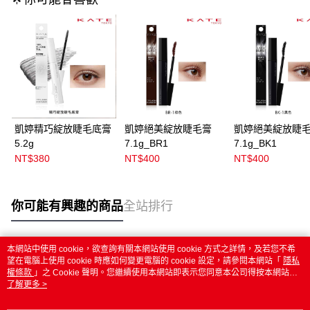
凱婷精巧綻放睫毛底膏
凱婷絕美綻放睫毛膏
凱婷絕美綻放睫
5.2g
7.1g_BR1
7.1g_BK1
NT$380
NT$400
NT$400
你可能有興趣的商品
全站排行
本網站中使用 cookie，欲查詢有關本網站使用 cookie 方式之詳情，及若您不希
熱門標籤
望在電腦上使用 cookie 時應如何變更電腦的 cookie 設定，請參閱本網站「
隱私
權條款
」之 Cookie 聲明。您繼續使用本網站即表示您同意本公司得按本網站使
用條款之 Cookie 聲明使用 cookie。
了解更多 >