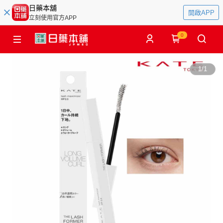
日藥本舖
開啟APP
立刻使用官方APP
0
1
/
1