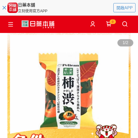
日藥本舖
開啟APP
立刻使用官方APP
0
1
/
2