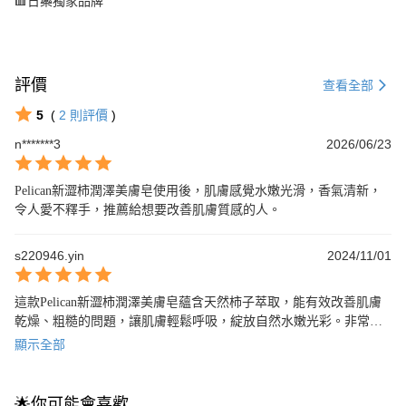
🟥日藥獨家品牌
評價
查看全部
5
(
2
則評價
)
n*******3
2026/06/23
Pelican新澀柿潤澤美膚皂使用後，肌膚感覺水嫩光滑，香氣清新，
令人愛不釋手，推薦給想要改善肌膚質感的人。
s220946.yin
2024/11/01
這款Pelican新澀柿潤澤美膚皂蘊含天然柿子萃取，能有效改善肌膚
乾燥、粗糙的問題，讓肌膚輕鬆呼吸，綻放自然水嫩光彩。非常適
合乾性肌膚的保養必備品。
顯示全部
🌟你可能會喜歡