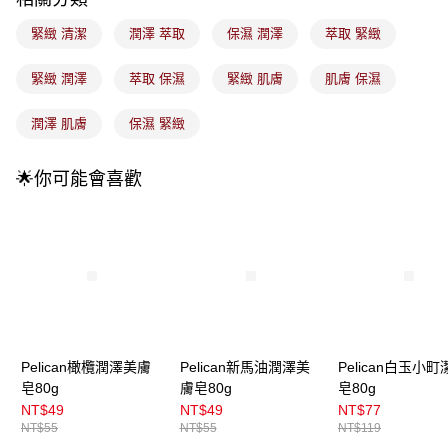
流程，驗證手機門號後，選擇欲分期的期數、繳款截止日，確認付款後即完
運送方式
成交易。
緊緻 清潔
潤澤 萃取
保濕 潤澤
萃取 緊緻
3.實際核准額度、可分期數及費用金額請依後續交易確認頁面所載為準。
全家取貨付款
4.訂單成立30分鐘內，如未前往確認交易或遇審核未通過，訂單將自動取
每筆NT$100，滿NT$899(含以上)免運費
消。如遇「轉專審核」未通過狀況，表示未達大哥付你分期系統評分，恕無
緊緻 潤澤
萃取 保濕
緊緻 肌膚
肌膚 保濕
法說明評估內容。
付款後全家取貨
【繳款方式說明】
潤澤 肌膚
保濕 緊緻
1.分期款項不併入電信帳單，「大哥付你分期」於每月結算日後寄送繳費提
每筆NT$100，滿NT$899(含以上)免運費
醒簡訊。
2.透過簡訊連結打開帳單後，可選擇「超商條碼／台灣大直營門市／銀行轉
7-11取貨付款
🌟你可能會喜歡
帳／街口支付／iPASS MONEY」等通路繳費。
每筆NT$100，滿NT$899(含以上)免運費
【注意事項】
付款後7-11取貨
1.本服務係由「台灣大哥大股份有限公司」（以下簡稱本公司）所提供，讓
用戶於交易時，得透過本服務購買商品或服務，並由商店將買賣／分期付款
每筆NT$100，滿NT$899(含以上)免運費
買賣價金債權讓與本公司後，依約使用本公司帳單繳交帳款。
2.基於同意付款使用「大哥付你分期」之契約關係目的，商店將以您的個人
宅配
資料（包含姓名、電話或地址）提供予台灣大哥大進項蒐集、處理及利用，
由本公司與您本人進行分期帳單所需資料之確認、核對及更正。
每筆NT$100，滿NT$899(含以上)免運費
3.完整用戶服務條款，請詳閱以下連結：
https://oppay.tw/userRule
付款後門市自取
Pelican橄欖潤澤美膚
Pelican新馬油潤澤美
Pelican白玉小町
皂80g
膚皂80g
皂80g
每筆NT$100，滿NT$399(含以上)免運費
NT$49
NT$49
NT$77
NT$55
NT$55
NT$119