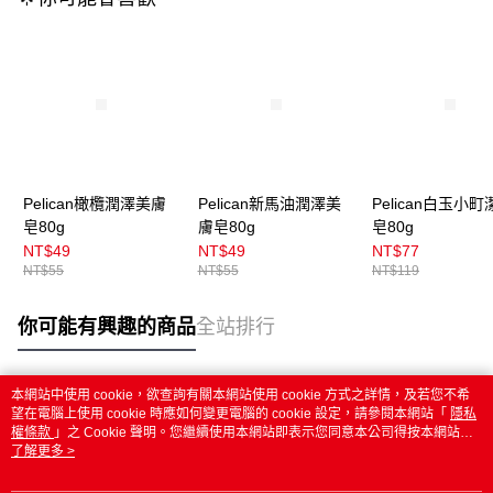
Pelican橄欖潤澤美膚
Pelican新馬油潤澤美
Pelican白玉小町
皂80g
膚皂80g
皂80g
NT$49
NT$49
NT$77
NT$55
NT$55
NT$119
你可能有興趣的商品
全站排行
本網站中使用 cookie，欲查詢有關本網站使用 cookie 方式之詳情，及若您不希
熱門標籤
望在電腦上使用 cookie 時應如何變更電腦的 cookie 設定，請參閱本網站「
隱私
權條款
」之 Cookie 聲明。您繼續使用本網站即表示您同意本公司得按本網站使
用條款之 Cookie 聲明使用 cookie。
了解更多 >