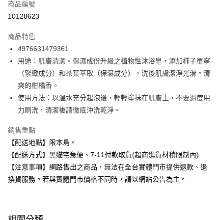
商品編號
信用卡分期付款
10128623
3 期 0 利率 每期
NT$16
21家銀行
商品特色
合作金庫商業銀行
第一商業銀行
超商取貨付款
4976631479361
華南商業銀行
彰化商業銀行
用途：肌膚清潔。保濕成份升級之植物性沐浴皂，添加柿子單寧
LINE Pay
上海商業儲蓄銀行
台北富邦商業銀行
國泰世華商業銀行
兆豐國際商業銀行
（緊緻成分）和茶葉萃取（保濕成分），洗後肌膚潔淨光滑。清
Apple Pay
臺灣中小企業銀行
台中商業銀行
爽的柑橘香。
匯豐（台灣）商業銀行
華泰商業銀行
使用方法：以溫水充分起泡後，輕輕塗抹在肌膚上，不要過度用
街口支付
聯邦商業銀行
遠東國際商業銀行
力刷洗，清潔後請徹底沖洗乾淨。
元大商業銀行
永豐商業銀行
悠遊付
玉山商業銀行
星展（台灣）商業銀行
銷售重點
台新國際商業銀行
中國信託商業銀行
Google Pay
【配送地點】限本島。
台灣樂天信用卡公司
全盈+PAY
【配送方式】黑貓宅急便、7-11付款取貨(超商進貨材積限制內)
【注意事項】網路售出之商品，無法在全台實體門市提供退款、退
大哥付你分期
換貨服務。若與實體門市價格不同時，請以網站公告為主。
相關說明
【大哥付你分期使用說明】
ATM付款
1.本服務由台灣大哥大提供，台灣大哥大用戶可立即使用無須另外申請。
2.付款方式選擇「大哥付你分期」，訂單成立後會自動跳轉到大哥付的交易
相關分類