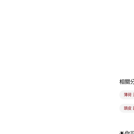
相關
薄荷
頭皮 
🌟你