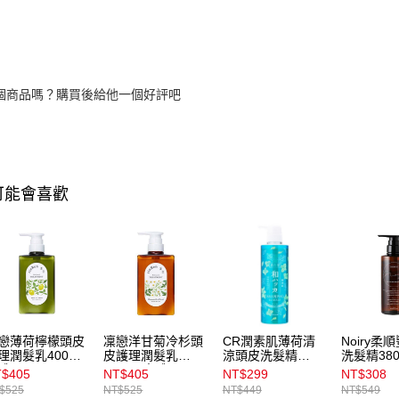
個商品嗎？購買後給他一個好評吧
可能會喜歡
戀薄荷檸檬頭皮
凜戀洋甘菊冷杉頭
CR潤素肌薄荷清
Noiry柔
理潤髮乳400mL
皮護理潤髮乳
涼頭皮洗髮精
洗髮精38
體
400mL本體
485mL
$405
NT$405
NT$299
NT$308
$525
NT$525
NT$449
NT$549