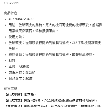
信用卡分期付款
10072221
3 期 0 利率 每期
NT$33
21家銀行
商品特色
合作金庫商業銀行
第一商業銀行
超商取貨付款
4977084723490
華南商業銀行
彰化商業銀行
用途：放鬆頭皮的扁梳。寬大的梳齒可流暢的梳順頭髮，前端採
LINE Pay
上海商業儲蓄銀行
台北富邦商業銀行
國泰世華商業銀行
兆豐國際商業銀行
用柔軟天然礦石，溫和接觸頭皮。
Apple Pay
臺灣中小企業銀行
台中商業銀行
使用方法：
匯豐（台灣）商業銀行
華泰商業銀行
放鬆頭皮：從額頭髮根開始到後腦勺髮根，以Z字型梳開讓頭皮
街口支付
聯邦商業銀行
遠東國際商業銀行
放鬆。
元大商業銀行
永豐商業銀行
悠遊付
梳開髮絲：從額頭髮根開始到後腦勺髮根，順著髮絲梳開。
玉山商業銀行
星展（台灣）商業銀行
材質：
台新國際商業銀行
中國信託商業銀行
Google Pay
台灣樂天信用卡公司
本體：AS樹脂
全盈+PAY
前端材質：聚氨酯
大哥付你分期
耐熱溫度：80度
相關說明
銷售重點
【大哥付你分期使用說明】
ATM付款
【配送地點】限本島。
1.本服務由台灣大哥大提供，台灣大哥大用戶可立即使用無須另外申請。
2.付款方式選擇「大哥付你分期」，訂單成立後會自動跳轉到大哥付的交易
【配送方式】黑貓宅急便、7-11付款取貨(超商進貨材積限制內)
流程，驗證手機門號後，選擇欲分期的期數、繳款截止日，確認付款後即完
運送方式
【注意事項】網路售出之商品，無法在全台實體門市提供退款、退