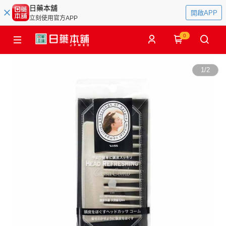
日藥本舖
開啟APP
立刻使用官方APP
0
1
/
2