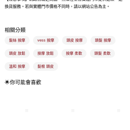
成交易。
3.實際核准額度、可分期數及費用金額請依後續交易確認頁面所載為準。
換貨服務。若與實體門市價格不同時，請以網站公告為主。
全家取貨付款
4.訂單成立30分鐘內，如未前往確認交易或遇審核未通過，訂單將自動取
每筆NT$100，滿NT$899(含以上)免運費
消。如遇「轉專審核」未通過狀況，表示未達大哥付你分期系統評分，恕無
法說明評估內容。
付款後全家取貨
【繳款方式說明】
相關分類
1.分期款項不併入電信帳單，「大哥付你分期」於每月結算日後寄送繳費提
每筆NT$100，滿NT$899(含以上)免運費
醒簡訊。
髮絲 按摩
vess 按摩
頭皮 按摩
頭髮 按摩
2.透過簡訊連結打開帳單後，可選擇「超商條碼／台灣大直營門市／銀行轉
7-11取貨付款
帳／街口支付／iPASS MONEY」等通路繳費。
每筆NT$100，滿NT$899(含以上)免運費
頭皮 放鬆
按摩 放鬆
按摩 柔軟
頭髮 柔軟
【注意事項】
付款後7-11取貨
1.本服務係由「台灣大哥大股份有限公司」（以下簡稱本公司）所提供，讓
溫和 按摩
髮根 頭皮
用戶於交易時，得透過本服務購買商品或服務，並由商店將買賣／分期付款
每筆NT$100，滿NT$899(含以上)免運費
買賣價金債權讓與本公司後，依約使用本公司帳單繳交帳款。
2.基於同意付款使用「大哥付你分期」之契約關係目的，商店將以您的個人
宅配
🌟你可能會喜歡
資料（包含姓名、電話或地址）提供予台灣大哥大進項蒐集、處理及利用，
由本公司與您本人進行分期帳單所需資料之確認、核對及更正。
每筆NT$100，滿NT$899(含以上)免運費
3.完整用戶服務條款，請詳閱以下連結：
https://oppay.tw/userRule
付款後門市自取
每筆NT$100，滿NT$399(含以上)免運費