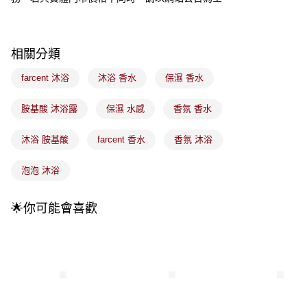
成交易。
3.實際核准額度、可分期數及費用金額請依後續交易確認頁面所載為準。
全家取貨付款
4.訂單成立30分鐘內，如未前往確認交易或遇審核未通過，訂單將自動取
每筆NT$100，滿NT$899(含以上)免運費
消。如遇「轉專審核」未通過狀況，表示未達大哥付你分期系統評分，恕無
法說明評估內容。
相關分類
付款後全家取貨
【繳款方式說明】
1.分期款項不併入電信帳單，「大哥付你分期」於每月結算日後寄送繳費提
farcent 沐浴
沐浴 香水
保濕 香水
每筆NT$100，滿NT$899(含以上)免運費
醒簡訊。
2.透過簡訊連結打開帳單後，可選擇「超商條碼／台灣大直營門市／銀行轉
7-11取貨付款
胺基酸 沐浴露
保濕 水感
香氛 香水
帳／街口支付／iPASS MONEY」等通路繳費。
每筆NT$100，滿NT$899(含以上)免運費
【注意事項】
沐浴 胺基酸
farcent 香水
香氛 沐浴
付款後7-11取貨
1.本服務係由「台灣大哥大股份有限公司」（以下簡稱本公司）所提供，讓
用戶於交易時，得透過本服務購買商品或服務，並由商店將買賣／分期付款
每筆NT$100，滿NT$899(含以上)免運費
泡泡 沐浴
買賣價金債權讓與本公司後，依約使用本公司帳單繳交帳款。
2.基於同意付款使用「大哥付你分期」之契約關係目的，商店將以您的個人
宅配
資料（包含姓名、電話或地址）提供予台灣大哥大進項蒐集、處理及利用，
🌟你可能會喜歡
由本公司與您本人進行分期帳單所需資料之確認、核對及更正。
每筆NT$100，滿NT$899(含以上)免運費
3.完整用戶服務條款，請詳閱以下連結：
https://oppay.tw/userRule
付款後門市自取
每筆NT$100，滿NT$399(含以上)免運費