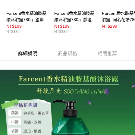
Farcent香水精油胺基
Farcent香水精油胺基
Farcent香水胺
酸沐浴露780g_望幽晚
酸沐浴露780g_靜謐谷
浴露_同名花語78
安
池
NT$199
NT$199
NT$299
NT$389
NT$389
詳細說明
商品規格
相關推薦