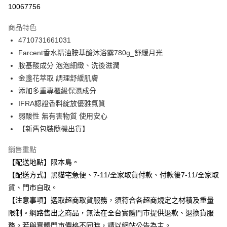
信用卡分期付款
10067756
3 期 0 利率 每期
NT$66
21家銀行
商品特色
合作金庫商業銀行
第一商業銀行
超商取貨付款
4710731661031
華南商業銀行
彰化商業銀行
Farcent香水精油胺基酸沐浴露780g_舒緩月光
LINE Pay
上海商業儲蓄銀行
台北富邦商業銀行
國泰世華商業銀行
兆豐國際商業銀行
胺基酸成分 泡泡細緻、洗後滋潤
Apple Pay
臺灣中小企業銀行
台中商業銀行
金盞花萃取 調理舒緩肌膚
匯豐（台灣）商業銀行
華泰商業銀行
添加多重專櫃級保濕成分
街口支付
聯邦商業銀行
遠東國際商業銀行
IFRA認證香料綻放優雅氣質
元大商業銀行
永豐商業銀行
悠遊付
弱酸性 無有害物質 使用安心
玉山商業銀行
星展（台灣）商業銀行
【新舊包裝隨機出貨】
台新國際商業銀行
中國信託商業銀行
Google Pay
台灣樂天信用卡公司
全盈+PAY
銷售重點
【配送地點】限本島。
大哥付你分期
【配送方式】黑貓宅急便、7-11/全家取貨付款、付款後7-11/全家取
相關說明
貨、門市自取。
【大哥付你分期使用說明】
ATM付款
【注意事項】選取超商取貨服務，須符合各超商規定之材積及重量
1.本服務由台灣大哥大提供，台灣大哥大用戶可立即使用無須另外申請。
2.付款方式選擇「大哥付你分期」，訂單成立後會自動跳轉到大哥付的交易
限制。網路售出之商品，無法在全台實體門市提供退款、退換貨服
流程，驗證手機門號後，選擇欲分期的期數、繳款截止日，確認付款後即完
運送方式
務。若與實體門市價格不同時，請以網站公告為主。