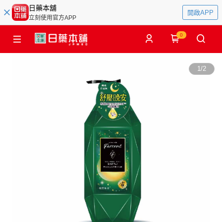
日藥本舖
開啟APP
立刻使用官方APP
0
1
/
2