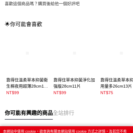
喜歡這個商品嗎？購買後給他一個好評吧
🌟你可能會喜歡
靠得住溫柔草本抑菌衛
靠得住草本抑菌淨化加
靠得住溫柔草本
生棉夜用超薄28cm12
強版28cm11片
用量多26cm13片
片
NT$99
NT$99
NT$75
你可能有興趣的商品
全站排行
本網站中使用 cookie，欲查詢有關本網站使用 cookie 方式之詳情，及若您不希