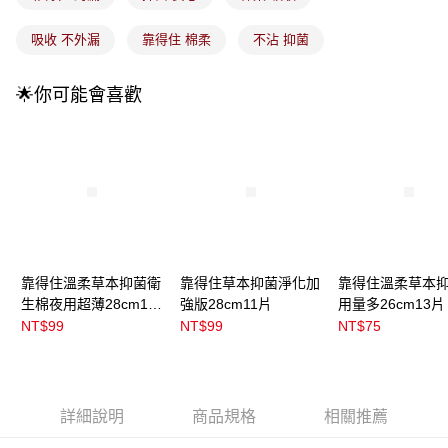
3.實際核准額度、可分期數及費用金額請依後續交易確認頁面所載為準。
全家取貨付款
4.訂單成立30分鐘內，如未前往確認交易或遇審核未通過，訂單將自動取
每筆NT$100，滿NT$899(含以上)免運費
吸收 不外漏
靠得住 棉柔
不沾 抑菌
消。如遇「轉專審核」未通過狀況，表示未達大哥付你分期系統評分，恕無
法說明評估內容。
付款後全家取貨
【繳款方式說明】
🌟你可能會喜歡
1.分期款項不併入電信帳單，「大哥付你分期」於每月結算日後寄送繳費提
每筆NT$100，滿NT$899(含以上)免運費
醒簡訊。
2.透過簡訊連結打開帳單後，可選擇「超商條碼／台灣大直營門市／銀行轉
7-11取貨付款
帳／街口支付／iPASS MONEY」等通路繳費。
每筆NT$100，滿NT$899(含以上)免運費
【注意事項】
付款後7-11取貨
1.本服務係由「台灣大哥大股份有限公司」（以下簡稱本公司）所提供，讓
用戶於交易時，得透過本服務購買商品或服務，並由商店將買賣／分期付款
每筆NT$100，滿NT$899(含以上)免運費
買賣價金債權讓與本公司後，依約使用本公司帳單繳交帳款。
2.基於同意付款使用「大哥付你分期」之契約關係目的，商店將以您的個人
宅配
資料（包含姓名、電話或地址）提供予台灣大哥大進項蒐集、處理及利用，
靠得住溫柔草本抑菌衛
靠得住草本抑菌淨化加
靠得住溫柔草本
由本公司與您本人進行分期帳單所需資料之確認、核對及更正。
每筆NT$100，滿NT$899(含以上)免運費
生棉夜用超薄28cm12
強版28cm11片
用量多26cm13片
3.完整用戶服務條款，請詳閱以下連結：
https://oppay.tw/userRule
片
NT$99
NT$99
NT$75
付款後門市自取
每筆NT$100，滿NT$399(含以上)免運費
詳細說明
商品規格
相關推薦