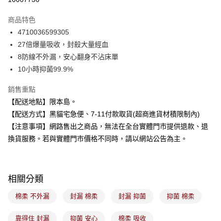
3 期 0 利率 每期
NT$23
21家銀行
商品特色
合作金庫商業銀行
第一商業銀行
超商取貨付款
4710036599305
華南商業銀行
彰化商業銀行
27倍爆量吸收，封殺大量經血
LINE Pay
上海商業儲蓄銀行
台北富邦商業銀行
國泰世華商業銀行
兆豐國際商業銀行
8防線不外漏，安心翻身不沾床單
Apple Pay
臺灣中小企業銀行
台中商業銀行
10小時抑菌99.9%
匯豐（台灣）商業銀行
華泰商業銀行
街口支付
聯邦商業銀行
遠東國際商業銀行
銷售重點
元大商業銀行
永豐商業銀行
悠遊付
【配送地點】限本島。
玉山商業銀行
星展（台灣）商業銀行
【配送方式】黑貓宅急便、7-11付款取貨(超商進貨材積限制內)
台新國際商業銀行
中國信託商業銀行
Google Pay
【注意事項】網路售出之商品，無法在全台實體門市提供退款、退
台灣樂天信用卡公司
全盈+PAY
換貨服務。若與實體門市價格不同時，請以網站公告為主。
大哥付你分期
相關說明
相關分類
【大哥付你分期使用說明】
ATM付款
1.本服務由台灣大哥大提供，台灣大哥大用戶可立即使用無須另外申請。
棉柔 不外漏
封漏 棉柔
封漏 抑菌
抑菌 棉柔
2.付款方式選擇「大哥付你分期」，訂單成立後會自動跳轉到大哥付的交易
流程，驗證手機門號後，選擇欲分期的期數、繳款截止日，確認付款後即完
運送方式
成交易。
靠得住 封漏
抑菌 安心
棉柔 吸收