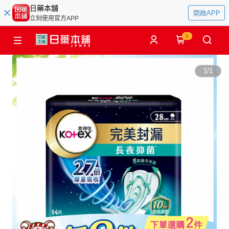
日藥本舖
開啟APP
立刻使用官方APP
0
1
/
1