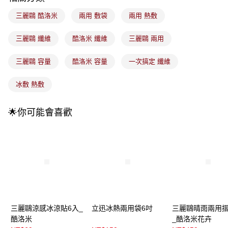
4.訂單成立30分鐘內，如未前往確認交易或遇審核未通過，訂單將自動取
每筆NT$100，滿NT$899(含以上)免運費
消。如遇「轉專審核」未通過狀況，表示未達大哥付你分期系統評分，恕無
三麗鷗 酷洛米
兩用 敷袋
兩用 熱敷
法說明評估內容。
付款後全家取貨
【繳款方式說明】
1.分期款項不併入電信帳單，「大哥付你分期」於每月結算日後寄送繳費提
三麗鷗 纖維
酷洛米 纖維
三麗鷗 兩用
每筆NT$100，滿NT$899(含以上)免運費
醒簡訊。
2.透過簡訊連結打開帳單後，可選擇「超商條碼／台灣大直營門市／銀行轉
7-11取貨付款
三麗鷗 容量
酷洛米 容量
一次搞定 纖維
帳／街口支付／iPASS MONEY」等通路繳費。
每筆NT$100，滿NT$899(含以上)免運費
【注意事項】
冰敷 熱敷
付款後7-11取貨
1.本服務係由「台灣大哥大股份有限公司」（以下簡稱本公司）所提供，讓
用戶於交易時，得透過本服務購買商品或服務，並由商店將買賣／分期付款
每筆NT$100，滿NT$899(含以上)免運費
🌟你可能會喜歡
買賣價金債權讓與本公司後，依約使用本公司帳單繳交帳款。
2.基於同意付款使用「大哥付你分期」之契約關係目的，商店將以您的個人
宅配
資料（包含姓名、電話或地址）提供予台灣大哥大進項蒐集、處理及利用，
由本公司與您本人進行分期帳單所需資料之確認、核對及更正。
每筆NT$100，滿NT$899(含以上)免運費
3.完整用戶服務條款，請詳閱以下連結：
https://oppay.tw/userRule
付款後門市自取
每筆NT$100，滿NT$399(含以上)免運費
三麗鷗涼感冰涼貼6入_
立迅冰熱兩用袋6吋
三麗鷗晴雨兩用
酷洛米
_酷洛米花卉