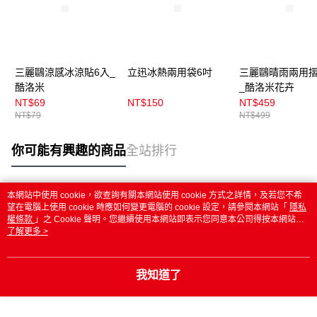
三麗鷗涼感冰涼貼6入_
立迅冰熱兩用袋6吋
三麗鷗晴雨兩用
酷洛米
_酷洛米花卉
NT$69
NT$150
NT$459
NT$79
NT$499
你可能有興趣的商品
全站排行
本網站中使用 cookie，欲查詢有關本網站使用 cookie 方式之詳情，及若您不希
熱門標籤
望在電腦上使用 cookie 時應如何變更電腦的 cookie 設定，請參閱本網站「
隱私
權條款
」之 Cookie 聲明。您繼續使用本網站即表示您同意本公司得按本網站使
用條款之 Cookie 聲明使用 cookie。
了解更多 >
我知道了