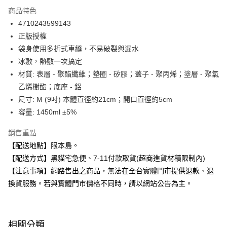
3 期 0 利率 每期
NT$66
21家銀行
商品特色
合作金庫商業銀行
第一商業銀行
超商取貨付款
4710243599143
華南商業銀行
彰化商業銀行
正版授權
LINE Pay
上海商業儲蓄銀行
台北富邦商業銀行
國泰世華商業銀行
兆豐國際商業銀行
袋身使用多折式車縫，不易破裂與漏水
Apple Pay
臺灣中小企業銀行
台中商業銀行
冰敷，熱敷一次搞定
匯豐（台灣）商業銀行
華泰商業銀行
材質: 表層 - 聚酯纖維；墊圈 - 矽膠；蓋子 - 聚丙烯；塗層 - 聚氯
街口支付
聯邦商業銀行
遠東國際商業銀行
乙烯樹酯；底座 - 鋁
元大商業銀行
永豐商業銀行
悠遊付
尺寸: M (9吋) 本體直徑約21cm；開口直徑約5cm
玉山商業銀行
星展（台灣）商業銀行
容量: 1450ml ±5%
台新國際商業銀行
中國信託商業銀行
Google Pay
台灣樂天信用卡公司
全盈+PAY
銷售重點
【配送地點】限本島。
大哥付你分期
【配送方式】黑貓宅急便、7-11付款取貨(超商進貨材積限制內)
相關說明
【注意事項】網路售出之商品，無法在全台實體門市提供退款、退
【大哥付你分期使用說明】
ATM付款
換貨服務。若與實體門市價格不同時，請以網站公告為主。
1.本服務由台灣大哥大提供，台灣大哥大用戶可立即使用無須另外申請。
2.付款方式選擇「大哥付你分期」，訂單成立後會自動跳轉到大哥付的交易
流程，驗證手機門號後，選擇欲分期的期數、繳款截止日，確認付款後即完
運送方式
成交易。
3.實際核准額度、可分期數及費用金額請依後續交易確認頁面所載為準。
全家取貨付款
相關分類